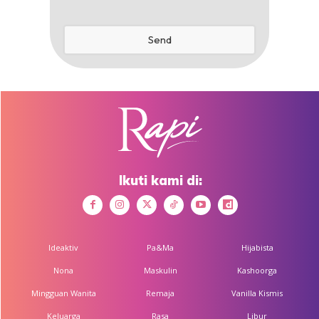
Send
Company
Name
*
Ikuti kami di:
Ideaktiv
Pa&Ma
Hijabista
Nona
Maskulin
Kashoorga
Mingguan Wanita
Remaja
Vanilla Kismis
Keluarga
Rasa
Libur