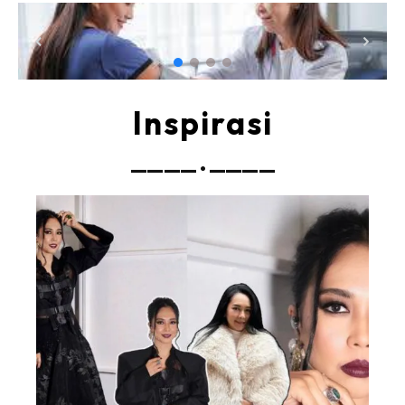
Rapi Alert
Info COVID-19
Video
Fit Rapi
Inspirasi
Glow Up Rapi
———— • ————
Hub Ideaktiv