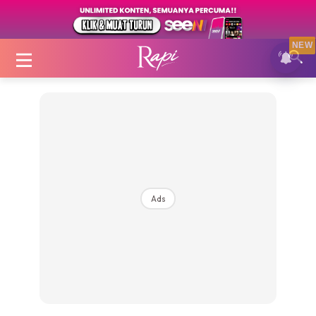
NEW
Login
|
Register
Ads
Zon Cantik
Inspirasi
Fakta Sihat
Fit
Nutrisi