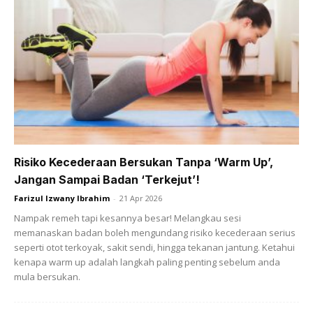
tinggi. Contohnya sayur seperti timun dan tembikai.
Memakan buahan segar juga boleh membantu
mengekalkan suhu badan. Antara makanan yang anda
perlu kurangkan atau elak pula ialah makanan pedas,
berminyak dan protein tinggi kerana ia boleh meningkatkan
haba metabolik memanaskan badan.
Risiko Kecederaan Bersukan Tanpa ‘Warm Up’,
Jangan Sampai Badan ‘Terkejut’!
Farizul Izwany Ibrahim
-
21 Apr 2026
Ads
Nampak remeh tapi kesannya besar! Melangkau sesi
memanaskan badan boleh mengundang risiko kecederaan serius
seperti otot terkoyak, sakit sendi, hingga tekanan jantung. Ketahui
kenapa warm up adalah langkah paling penting sebelum anda
mula bersukan.