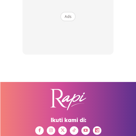
Ads
GUNA KRIM PELINDUNG
Amatlah tidak elok jika kulit terdedah dengan panas
cahaya matahari secara terus dalam masa yang lama. Oleh
itu anda perlu sapukan krim pelindung matahari pada
bacaan SPF 15 atau lebih tinggi. Satu perkara anda perlu
ingat krim SPF ini melindungi daripada sinaran UV tapi
bukanlah bertindak sebagai pelindung dari panas.
Anda mungkin berminat dengan
Ikuti kami di: