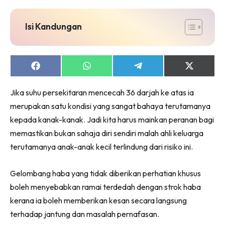
jer!
Isi Kandungan
Dengan ini saya bersetuju dengan
Terma Penggunaan
dan
Share
Share
Share
Share
Polisi Privasi
on
on
on
on
Facebook
WhatsApp
Telegram
X
Langgan Sekarang
Jika suhu persekitaran mencecah 36 darjah ke atas ia
(Twitter)
merupakan satu kondisi yang sangat bahaya terutamanya
Langganan anda telah diterima. Terima kasih!
kepada kanak-kanak. Jadi kita harus mainkan peranan bagi
memastikan bukan sahaja diri sendiri malah ahli keluarga
terutamanya anak-anak kecil terlindung dari risiko ini.
Lubuk konten Kesihatan dan penjagaan diri
segalanya di seeNI. Rapi kini di seeNI.
Gelombang haba yang tidak diberikan perhatian khusus
Download
sekarang!
boleh menyebabkan ramai terdedah dengan strok haba
kerana ia boleh memberikan kesan secara langsung
KLIK DI SEENI
terhadap jantung dan masalah pernafasan.