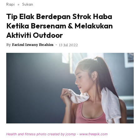
Nutrisi
Rapi
»
Sukan
Rapi Alert
Tip Elak Berdepan Strok Haba
Info COVID-19
Ketika Bersenam & Melakukan
Video
Aktiviti Outdoor
Fit Rapi
By
Farizul Izwany Ibrahim
-
13 Jul 2022
Glow Up Rapi
Hub Ideaktiv
Health and fitness photo created by jcomp - www.freepik.com
Dapatkan cerita, perkongsian dan info menarik. Free