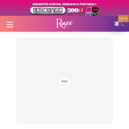
NEW
Login
|
Register
Ads
Zon Cantik
Inspirasi
Fakta Sihat
Fit