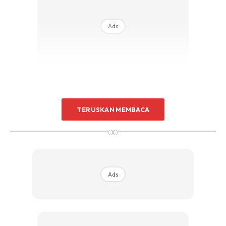
Ads
TERUSKAN MEMBACA
PAKAIAN SESUAI
∞
Jangan pula dalam cuaca yang panas anda memakai
pakaian untuk musim sejuk. Begitu juga dengan kanak-
kanak. pastikan pakaian itu daripada bahan yang ringan
Ads
dan longgar. Selain itu elakkan juga warna gelap kerana ia
menyerap haba panas. Jika lakukan aktviti luar, pakailah
topi atau apa-apa aksesori melindungi kepada daripada
terdedah cahaya matahari secara terus.