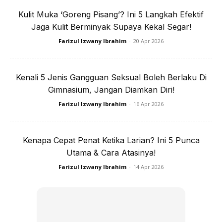
SELALU SEJUKKAN BADAN
Kulit Muka ‘Goreng Pisang’? Ini 5 Langkah Efektif
Jaga Kulit Berminyak Supaya Kekal Segar!
Jika berada di rumah mandilah sekurang-kurangnya tiga
Farizul Izwany Ibrahim
-
20 Apr 2026
kali sehari iaitu pada waktu pagi, tengahari dan malam.
Atau anda boleh sejukkan badan dengan merendamkan
Kenali 5 Jenis Gangguan Seksual Boleh Berlaku Di
kaki ke dalam bekas air sejuk. Penggunaan tuala basah
Gimnasium, Jangan Diamkan Diri!
diletakkan di atas kepada atau bahu juga boleh membantu
Farizul Izwany Ibrahim
-
16 Apr 2026
menyejukkan badan.
Kenapa Cepat Penat Ketika Larian? Ini 5 Punca
Utama & Cara Atasinya!
Farizul Izwany Ibrahim
-
14 Apr 2026
Ads