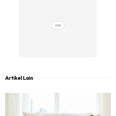
kulit kombinasi perlu menjada kulit wajah dengan wajibkan
pakai sunscreen yang sesuai.
Menurut satu perkongsian seorang wanita yang mempunyai
Ads
kulit kombinasi,
Fiza Nur Razak
, dia serasi dengan dua jenis
sunscreen ini. Jom semak apakah pilihan sunscreen terbaik.
Artikel Lain
Ads