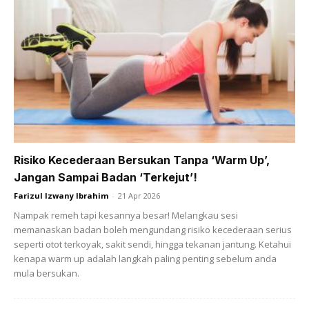
Kulit Kombinasi Boleh Pakai Dua
Sunscreen Ini, Sesuai Penggunaan
Setiap Hari
Kongsinya di laman facebook dalam satu group skincare,
“Cuma nak kongsi dengan kawan-kawan, kedua
sunscreen ini memang best. Saya kulit kombinasi,
Risiko Kecederaan Bersukan Tanpa ‘Warm Up’,
selalunya oily kat T-zone. Jadi memang cari sunscreen
Jangan Sampai Badan ‘Terkejut’!
yang water based.
Farizul Izwany Ibrahim
-
21 Apr 2026
Nampak remeh tapi kesannya besar! Melangkau sesi
memanaskan badan boleh mengundang risiko kecederaan serius
seperti otot terkoyak, sakit sendi, hingga tekanan jantung. Ketahui
kenapa warm up adalah langkah paling penting sebelum anda
mula bersukan.