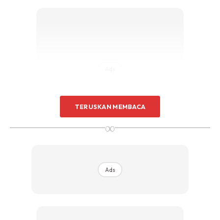
Ads
TERUSKAN MEMBACA
∞
Ciri-ciri kulit kombinasi:
Ads
Zon T berminyak (dahi, dagu dan hidung)
Pipi biasanya kelihatan kering
Okay, bila dah tahu tentang asas ini, anda yang mempunyai