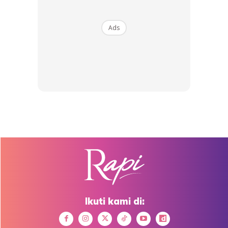
Ads
“Kedua-duanya pun senang absorb pada kulit, tak sticky,
tiada white cast. Sesuai sangat untuk penggunaan setiap
hari.
Ikuti kami di:
Ads