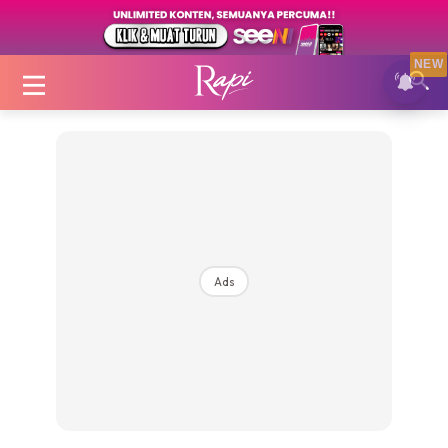
NEW
Login
|
Register
Ads
Zon Cantik
Inspirasi
Fakta Sihat
Fit