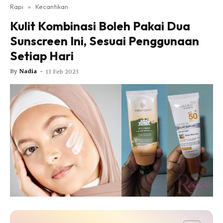
Nutrisi
Rapi
»
Kecantikan
Rapi Alert
Kulit Kombinasi Boleh Pakai Dua
Info COVID-19
Sunscreen Ini, Sesuai Penggunaan
Video
Setiap Hari
Fit Rapi
By
Nadia
-
13 Feb 2023
Glow Up Rapi
Hub Ideaktiv
Dapatkan cerita, perkongsian dan info menarik. Free