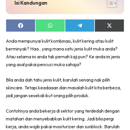
jer!
Isi Kandungan
Share
Share
Share
Share
on
on
on
on
Dengan ini saya bersetuju dengan
Terma Penggunaan
dan
Facebook
WhatsApp
Telegram
X
Anda mempunyai kulit kombinasi, kulit kering atau kulit
Polisi Privasi
(Twitter)
berminyak? Haa.. yang mana satu jenis kulit muka anda?
Langgan Sekarang
Atau selama ini anda tak pernah kaji pun? Ke anda ini jenis
Langganan anda telah diterima. Terima kasih!
yang asal pakai pencuci muka sahaja?
Bila anda dah tahu jenis kulit, barulah senang nak pilih
skincare. Tetapi keadaaan dan masalah kulit kita berbeza,
Lubuk konten Kesihatan dan penjagaan diri
jadi jangan sesekali ikut orang pilih produk.
segalanya di seeNI. Rapi kini di seeNI.
Download
sekarang!
Contohnya anda bekerja di sektor yang terdedah dengan
KLIK DI SEENI
matahari dan menyebabkan kulit kering. Jadi bila pergi
kerja, anda wajib pakai moisturizer dan sunblock. Barulah