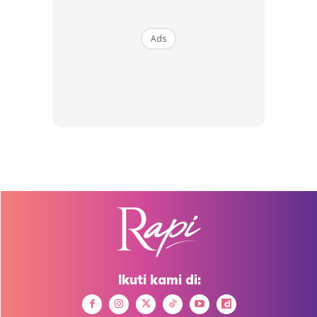
Ads
Tidak lokek berkongsi tip berjaya turunkan 15 kilogram
dalam empat bulan ini dengan kebanyakan ilmu diet yang
dipelajari melalui grup diet suku-suku separuh.
Anda mungkin berminat dengan
Ikuti kami di:
SHOPEE MY
SHOPEE MY