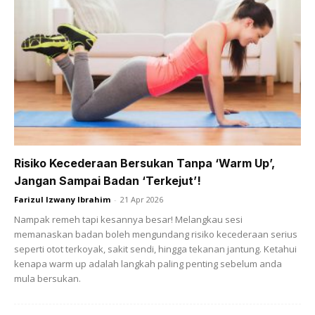
Ketika memulakan diet beratnya sekitar 97 kilogram dan
sehingga hari ini dia sudah berjaya mengurangkan sehingga
15 kilogram menjadikan beratnya sekitar 82 kilogram.
Risiko Kecederaan Bersukan Tanpa ‘Warm Up’,
Ads
Jangan Sampai Badan ‘Terkejut’!
Farizul Izwany Ibrahim
-
21 Apr 2026
Nampak remeh tapi kesannya besar! Melangkau sesi
memanaskan badan boleh mengundang risiko kecederaan serius
seperti otot terkoyak, sakit sendi, hingga tekanan jantung. Ketahui
kenapa warm up adalah langkah paling penting sebelum anda
mula bersukan.
Artikel Lain:
Genetik Punca Lambat Kurus. Fasha Sandha
Nekad Tak Sentuh Nasi 2 Minggu & Workout, Hasilnya Berat