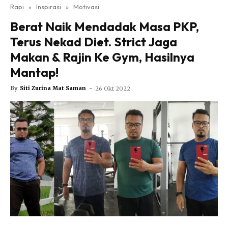
Nutrisi
Rapi
»
Inspirasi
»
Motivasi
Rapi Alert
Berat Naik Mendadak Masa PKP,
Info COVID-19
Terus Nekad Diet. Strict Jaga
Video
Makan & Rajin Ke Gym, Hasilnya
Fit Rapi
Mantap!
Glow Up Rapi
By
Siti Zurina Mat Saman
-
26 Okt 2022
Hub Ideaktiv
Dapatkan cerita, perkongsian dan info menarik. Free