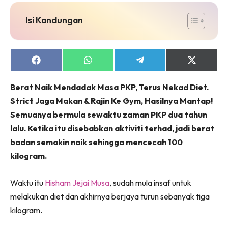
jer!
Isi Kandungan
Dengan ini saya bersetuju dengan
Terma Penggunaan
dan
Share
Share
Share
Share
on
on
on
on
Polisi Privasi
Facebook
WhatsApp
Telegram
X
Berat Naik Mendadak Masa PKP, Terus Nekad Diet.
(Twitter)
Langgan Sekarang
Strict Jaga Makan & Rajin Ke Gym, Hasilnya Mantap!
Langganan anda telah diterima. Terima kasih!
Semuanya bermula sewaktu zaman PKP dua tahun
lalu. Ketika itu disebabkan
aktiviti terhad, jadi berat
badan semakin naik sehingga mencecah 100
kilogram.
Lubuk konten Kesihatan dan penjagaan diri
segalanya di seeNI. Rapi kini di seeNI.
Download
sekarang!
Waktu itu
Hisham Jejai Musa
, sudah mula insaf untuk
melakukan diet dan akhirnya berjaya turun sebanyak tiga
KLIK DI SEENI
kilogram.