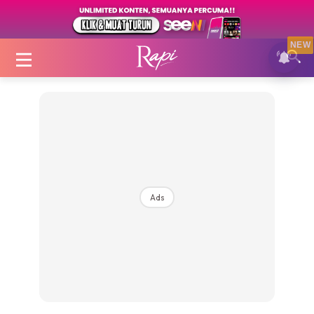
NEW
Login
|
Register
Ads
Zon Cantik
Inspirasi
Fakta Sihat
Fit