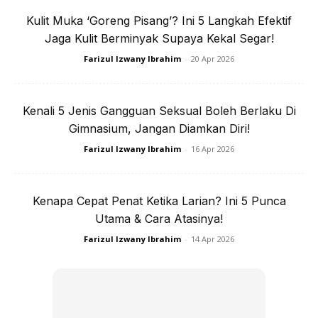
Turun!
Kulit Muka ‘Goreng Pisang’? Ini 5 Langkah Efektif
Jaga Kulit Berminyak Supaya Kekal Segar!
Strict Jaga Makan & Rajin Ke Gym,
Farizul Izwany Ibrahim
-
20 Apr 2026
Hasilnya Mantap
Kenali 5 Jenis Gangguan Seksual Boleh Berlaku Di
Namun begitu tidak berpuas hati dengan penurunan itu, dia
Gimnasium, Jangan Diamkan Diri!
masih lagi dalam target untuk sampai ke angka 70
Farizul Izwany Ibrahim
-
16 Apr 2026
kilogram.
Kenapa Cepat Penat Ketika Larian? Ini 5 Punca
Utama & Cara Atasinya!
Farizul Izwany Ibrahim
-
14 Apr 2026
Ads