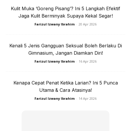
Untuk pengetahuan semua, setting spray boleh dibeli
Kulit Muka ‘Goreng Pisang’? Ini 5 Langkah Efektif
berdasarkan formula tertentu, ada yang bisa menyalurkan
Jaga Kulit Berminyak Supaya Kekal Segar!
kelembapan, ada yang boleh membuatkan tekstur mekap
Farizul Izwany Ibrahim
-
20 Apr 2026
dan kulit kelihatan halus berseri malah ada juga yang
mampu membuatkan kulit berasa sejuk dan nyaman.
Kenali 5 Jenis Gangguan Seksual Boleh Berlaku Di
Formula ini bergantung kepada sesuatu jenama setting
Gimnasium, Jangan Diamkan Diri!
spray tersebut.
Farizul Izwany Ibrahim
-
16 Apr 2026
Kenapa Cepat Penat Ketika Larian? Ini 5 Punca
Utama & Cara Atasinya!
Farizul Izwany Ibrahim
-
14 Apr 2026
Ads