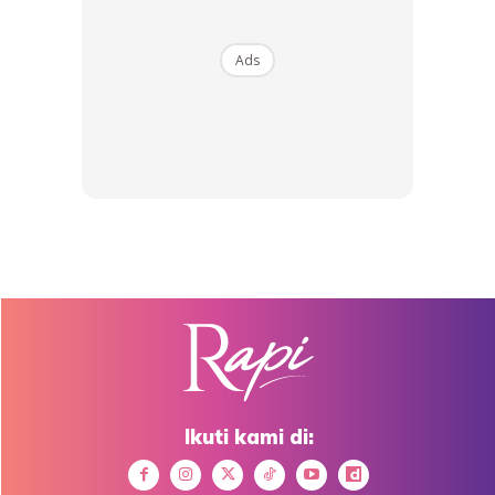
Ads
Cara Guna Setting Spray
Cara penggunaannya amat ringkas, pastikan solekan telah
lengkap siap termasuklah olesan gincu serta pemakaian
maskara. Kemudian, goncang dan pegang botol setting
spray dengan jarak lebih kurang 20cm dari wajah… pejam
mata, lalu tekan punat dan gerakkan botol ke seluruh wajah
agar semburan rata dan sekata menutupi lapisan solekan.
Biarkan semburan air setting spray itu kering dan anda
bakal kelihatan anggun sehingga malam!
Anda mungkin berminat dengan
Ikuti kami di: