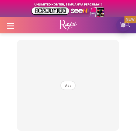
NEW
Login
|
Register
Ads
Zon Cantik
Inspirasi
Fakta Sihat
Fit