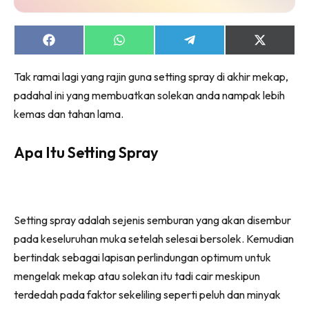
jer!
Share
Share
Share
Share
on
on
on
on
Facebook
WhatsApp
Telegram
X
Tak ramai lagi yang rajin guna setting spray di akhir mekap,
(Twitter)
Dengan ini saya bersetuju dengan
Terma Penggunaan
dan
padahal ini yang membuatkan solekan anda nampak lebih
Polisi Privasi
kemas dan tahan lama.
Langgan Sekarang
Apa Itu Setting Spray
Langganan anda telah diterima. Terima kasih!
Lubuk konten Kesihatan dan penjagaan diri
Setting spray adalah sejenis semburan yang akan disembur
segalanya di seeNI. Rapi kini di seeNI.
pada keseluruhan muka setelah selesai bersolek. Kemudian
Download
sekarang!
bertindak sebagai lapisan perlindungan optimum untuk
mengelak mekap atau solekan itu tadi cair meskipun
KLIK DI SEENI
terdedah pada faktor sekeliling seperti peluh dan minyak