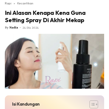
Nutrisi
Rapi
»
Kecantikan
Rapi Alert
Ini Alasan Kenapa Kena Guna
Info COVID-19
Setting Spray Di Akhir Mekap
Video
By
Nadia
-
24 Dis 2024
Fit Rapi
Glow Up Rapi
Hub Ideaktiv
Isi Kandungan
Dapatkan cerita, perkongsian dan info menarik. Free