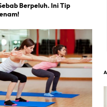
ebab Berpeluh. Ini Tip
senam!
A
Login
|
Register