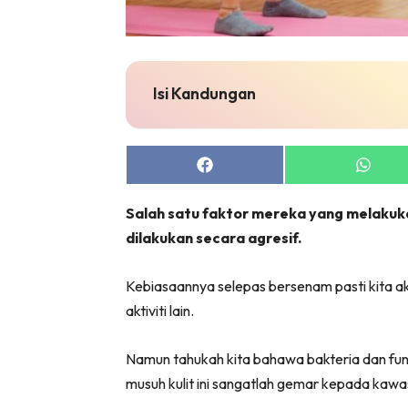
Zon Can
Inspiras
Fakta S
Isi Kandungan
Fit
Nu
Rapi Al
Share
Share
In
on
on
Facebook
Whats
Video
Salah satu faktor mereka yang melakuk
Fi
dilakukan secara agresif.
Gl
Kebiasaannya selepas bersenam pasti kita a
aktiviti lain.
Namun tahukah kita bahawa bakteria dan fun
musuh kulit ini sangatlah gemar kepada kaw