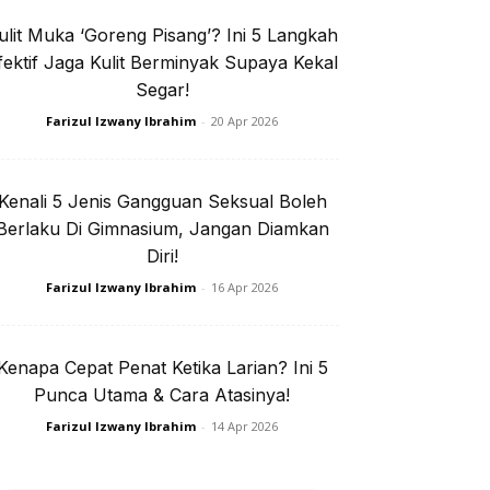
ulit Muka ‘Goreng Pisang’? Ini 5 Langkah
e jer!
fektif Jaga Kulit Berminyak Supaya Kekal
Segar!
Farizul Izwany Ibrahim
-
20 Apr 2026
isi Privasi
Kenali 5 Jenis Gangguan Seksual Boleh
Berlaku Di Gimnasium, Jangan Diamkan
Diri!
Farizul Izwany Ibrahim
-
16 Apr 2026
I. Rapi
Kenapa Cepat Penat Ketika Larian? Ini 5
Punca Utama & Cara Atasinya!
Farizul Izwany Ibrahim
-
14 Apr 2026