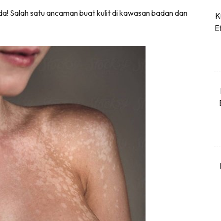
a! Salah satu ancaman buat kulit di kawasan badan dan
K
Dapatkan cerita, perkongsian dan info menarik. Fre
E
Dengan ini saya bersetuju dengan
Terma Penggunaan
dan
Pol
Langgan Sekarang
Langganan anda telah diterima. Terima kasih!
konten Kesihatan dan penjagaan diri segalanya di seeN
kini di seeNI.
Download
sekarang!
KLIK DI SEENI