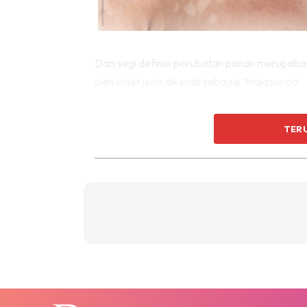
Dari segi definisi perubatan panau merupakan
oleh kulat jenis dikenali sebagai ‘Malassezia’.
Ia biasanya ditemui pada bahagian kulit di 
TER
bahagian dada, belakang badan, muka dan kuli
sebahagian daripada flora kulit yang norma
keadaan yang tertentu.