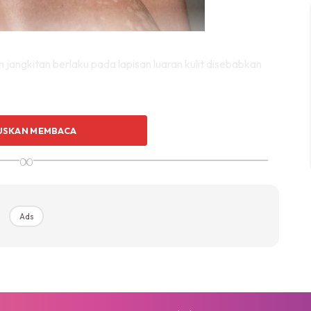
 jangkitan berlaku pada lapisan luaran kulit disebabkan
mana terdapat banyak penghasilan sebum (minyak) seperti
USKAN MEMBACA
t kepala. Kulat jenis
Malassezia furfur
ini adalah
∞
l dan hanya menyebabkan jangkitan dalam keadaan-
Ads
Ads