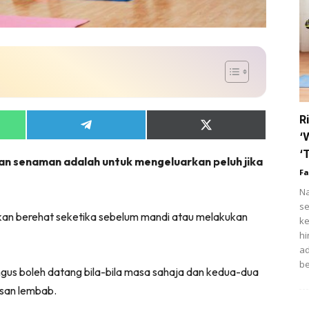
tik
i
ihat
trisi
ert
R
Share
Share
fo COVID-19
‘
on
on
App
Telegram
X
‘
an senaman adalah untuk mengeluarkan peluh jika
(Twitter)
t Rapi
Fa
Na
ow Up Rapi
se
kan berehat seketika sebelum mandi atau melakukan
ke
hi
ad
Hub Ideaktiv
be
gus boleh datang bila-bila masa sahaja dan kedua-dua
asan lembab.