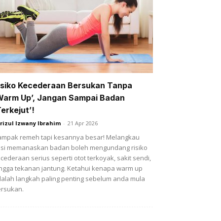
isiko Kecederaan Bersukan Tanpa
Warm Up’, Jangan Sampai Badan
Terkejut’!
rizul Izwany Ibrahim
-
21 Apr 2026
mpak remeh tapi kesannya besar! Melangkau
si memanaskan badan boleh mengundang risiko
cederaan serius seperti otot terkoyak, sakit sendi,
ngga tekanan jantung. Ketahui kenapa warm up
alah langkah paling penting sebelum anda mula
rsukan.