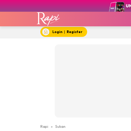
Login
|
Register
Rapi
»
Sukan