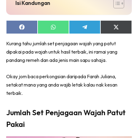
jer!
Isi Kandungan
Share
Share
Share
Share
on
on
on
on
Dengan ini saya bersetuju dengan
Terma Penggunaan
dan
Facebook
WhatsApp
Telegram
X
Kurang tahu jumlah set penjagaan wajah yang patut
Polisi Privasi
(Twitter)
dipakai pada wajah untuk hasil terbaik, ini ramai yang
Langgan Sekarang
pandang remeh dan ada jenis main sapu sahaja.
Langganan anda telah diterima. Terima kasih!
Okay jom baca perkongsian daripada Farah Juliana,
setakat mana yang anda wajib letak kalau nak kesan
terbaik.
Lubuk konten Kesihatan dan penjagaan diri
segalanya di seeNI. Rapi kini di seeNI.
Download
sekarang!
Jumlah Set Penjagaan Wajah Patut
Pakai
KLIK DI SEENI