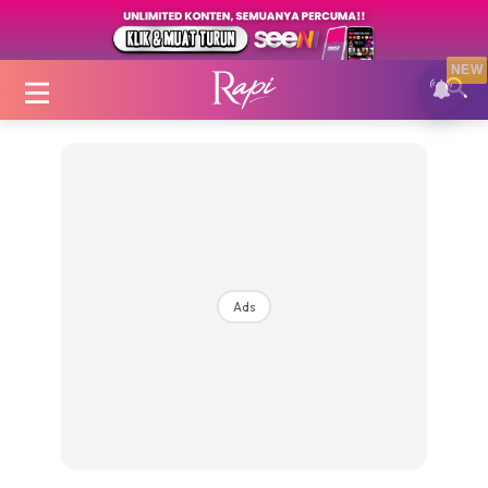
NEW
Login
|
Register
Ads
Zon Cantik
Inspirasi
Fakta Sihat
Fit