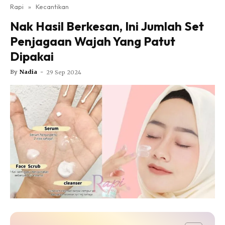
Nutrisi
Rapi
»
Kecantikan
Rapi Alert
Nak Hasil Berkesan, Ini Jumlah Set
Info COVID-19
Penjagaan Wajah Yang Patut
Video
Dipakai
Fit Rapi
By
Nadia
-
29 Sep 2024
Glow Up Rapi
Hub Ideaktiv
Dapatkan cerita, perkongsian dan info menarik. Free