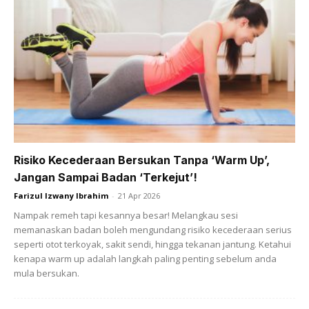
Risiko Kecederaan Bersukan Tanpa ‘Warm Up’,
Jangan Sampai Badan ‘Terkejut’!
Farizul Izwany Ibrahim
-
21 Apr 2026
Untuk eye cream, jangan letak banyak. Cukup perlukan
Nampak remeh tapi kesannya besar! Melangkau sesi
sebesar butir beras sahaja sikit tapi memadai.
memanaskan badan boleh mengundang risiko kecederaan serius
seperti otot terkoyak, sakit sendi, hingga tekanan jantung. Ketahui
kenapa warm up adalah langkah paling penting sebelum anda
Sunscreen
mula bersukan.