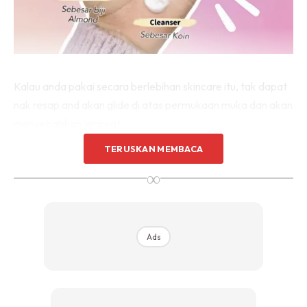
Kalau anda pakai secara berlebihan skincare itu, tak dapat
nak resap and akan glide di atas permukaan muka dan akan
menyebabkan jerawat.
TERUSKAN MEMBACA
Sekarang anda boleh refer mengunakan tangan dan
∞
senang nak tahu berapa banyak perlu letak di muka.
Ads
Ads