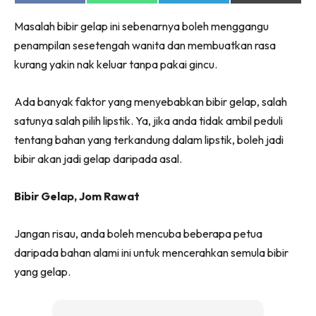
jer!
on
on
on
on
Facebook
WhatsApp
Telegram
X
Masalah bibir gelap ini sebenarnya boleh menggangu
(Twitter)
penampilan sesetengah wanita dan membuatkan rasa
kurang yakin nak keluar tanpa pakai gincu.
Dengan ini saya bersetuju dengan
Terma Penggunaan
dan
Polisi Privasi
Ada banyak faktor yang menyebabkan bibir gelap, salah
satunya salah pilih lipstik. Ya, jika anda tidak ambil peduli
Langgan Sekarang
tentang bahan yang terkandung dalam lipstik, boleh jadi
Langganan anda telah diterima. Terima kasih!
bibir akan jadi gelap daripada asal.
Bibir Gelap, Jom Rawat
Lubuk konten Kesihatan dan penjagaan diri
Jangan risau, anda boleh mencuba beberapa petua
segalanya di seeNI. Rapi kini di seeNI.
Download
sekarang!
daripada bahan alami ini untuk mencerahkan semula bibir
yang gelap.
KLIK DI SEENI