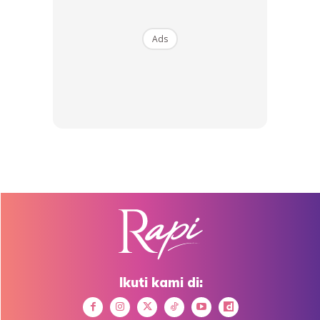
Ads
Ubi kentang mempunyai katekolase iaitu enzim semula jadi
yang terkenal untuk mengurangkan bahagian gelap pada
kulit dan juga parut. Gosok sepotong ubi kentang di
bahagian bibir sebelum tidur. Dan kemudian gunakan air
suam untuk mencuci bibir anda sebaik sahaja bangun
daripada tidur.
Haa.. dah tahu rahsia nak cantikkan bibir gelap, anda boleh
Ikuti kami di:
lah cuba amalkan. Apa yang penting, anda guna