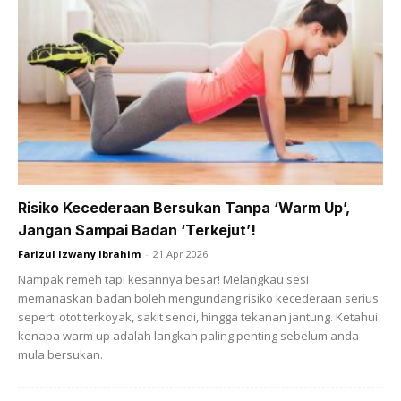
pes itu di bahagian bibir antara dua hingga tiga minit.
Ads
Risiko Kecederaan Bersukan Tanpa ‘Warm Up’,
Jangan Sampai Badan ‘Terkejut’!
Farizul Izwany Ibrahim
-
21 Apr 2026
Nampak remeh tapi kesannya besar! Melangkau sesi
memanaskan badan boleh mengundang risiko kecederaan serius
Ubi Kentang
seperti otot terkoyak, sakit sendi, hingga tekanan jantung. Ketahui
kenapa warm up adalah langkah paling penting sebelum anda
Anda mungkin berminat dengan
mula bersukan.