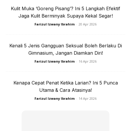
Kulit Muka ‘Goreng Pisang’? Ini 5 Langkah Efektif
Jaga Kulit Berminyak Supaya Kekal Segar!
Farizul Izwany Ibrahim
-
20 Apr 2026
Kenali 5 Jenis Gangguan Seksual Boleh Berlaku Di
SHOPEE MY
SHOPEE MY
Gimnasium, Jangan Diamkan Diri!
CENDAWAN RANGUP BY
[500g – 1kg] Frozen Halal
HERO CHEF
Dimsum / Dimsum Sejuk
Farizul Izwany Ibrahim
-
16 Apr 2026
B...
RM14.6
RM24
RM14.6
RM49
Kenapa Cepat Penat Ketika Larian? Ini 5 Punca
Buy Now
Buy Now
Utama & Cara Atasinya!
Farizul Izwany Ibrahim
-
14 Apr 2026
1
/
5
❮
❯