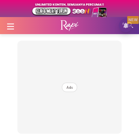
NEW
Login
|
Register
Ads
Zon Cantik
Inspirasi
Fakta Sihat
Fit