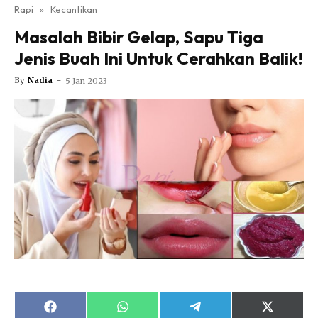
Nutrisi
Rapi
»
Kecantikan
Rapi Alert
Masalah Bibir Gelap, Sapu Tiga
Info COVID-19
Jenis Buah Ini Untuk Cerahkan Balik!
Video
By
Nadia
-
5 Jan 2023
Fit Rapi
Glow Up Rapi
Hub Ideaktiv
Dapatkan cerita, perkongsian dan info menarik. Free
Share
Share
Share
Share