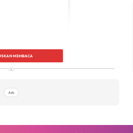
USKAN MEMBACA
∞
Ads