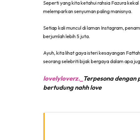
Seperti yang kita ketahui rahsia Fazura keka
melemparkan senyuman paling manisnya.
Setiap kali muncul di laman Instagram, pena
berjumlah lebih 5 juta.
Ayuh, kita lihat gaya isteri kesayangan Fat
seorang selebriti bijak bergaya dalam apa juga 
lovelyloverz._
Terpesona dengan p
bertudung nahh love
Lubuk 