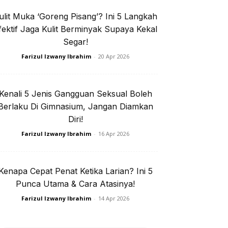
ulit Muka ‘Goreng Pisang’? Ini 5 Langkah
e jer!
fektif Jaga Kulit Berminyak Supaya Kekal
Segar!
Farizul Izwany Ibrahim
-
20 Apr 2026
isi Privasi
Kenali 5 Jenis Gangguan Seksual Boleh
Berlaku Di Gimnasium, Jangan Diamkan
Diri!
Farizul Izwany Ibrahim
-
16 Apr 2026
I. Rapi
Kenapa Cepat Penat Ketika Larian? Ini 5
Punca Utama & Cara Atasinya!
Farizul Izwany Ibrahim
-
14 Apr 2026