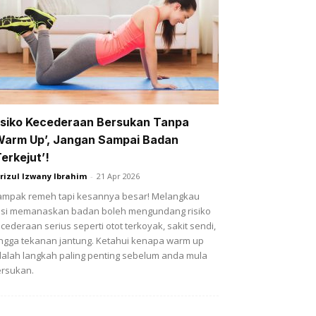
isiko Kecederaan Bersukan Tanpa
Warm Up’, Jangan Sampai Badan
Terkejut’!
rizul Izwany Ibrahim
-
21 Apr 2026
mpak remeh tapi kesannya besar! Melangkau
si memanaskan badan boleh mengundang risiko
cederaan serius seperti otot terkoyak, sakit sendi,
ngga tekanan jantung. Ketahui kenapa warm up
alah langkah paling penting sebelum anda mula
rsukan.