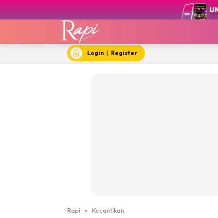
Login
|
Register
Rapi
»
Kecantikan