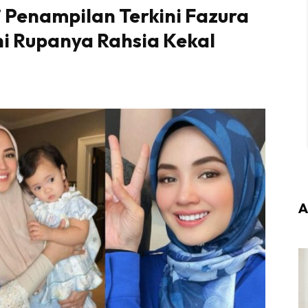
 Penampilan Terkini Fazura
Ini Rupanya Rahsia Kekal
A
Login
|
Register