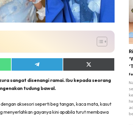
tik
i
ihat
trisi
ert
R
fo COVID-19
‘
Share
Share
‘
on
on
t Rapi
Fa
App
Telegram
X
ura sangat disenangi ramai. Ibu kepada seorang
(Twitter)
Na
ow Up Rapi
mengenakan tudung bawal.
se
ke
hi
n dengan aksesori seperti beg tangan, kaca mata, kasut
ad
ling menyerlahkan gayanya kini apabila turut membawa
Hub Ideaktiv
be