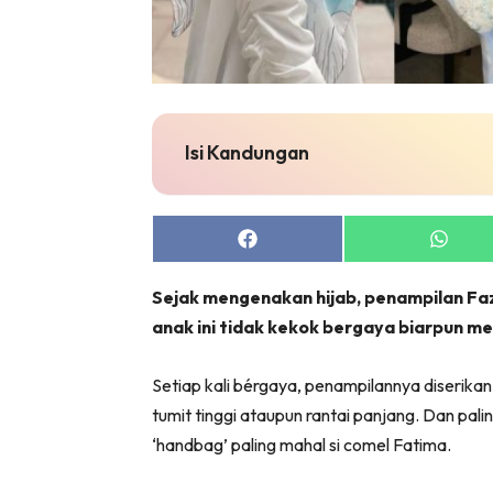
Zon Can
Inspiras
Fakta S
Fit
Isi Kandungan
Nu
Rapi Al
In
Video
Share
Share
on
on
Fi
Facebook
Whats
Sejak mengenakan hijab, penampilan Faz
Gl
anak ini tidak kekok bergaya biarpun 
Setiap kali bérgaya, penampilannya diserika
tumit tinggi ataupun rantai panjang. Dan pa
‘handbag’ paling mahal si comel Fatima.