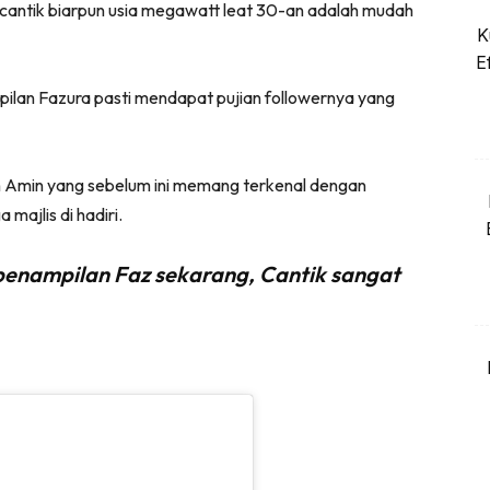
l cantik biarpun usia megawatt leat 30-an adalah mudah
K
Dapatkan cerita, perkongsian dan info menarik. Fre
E
mpilan Fazura pasti mendapat pujian followernya yang
Dengan ini saya bersetuju dengan
Terma Penggunaan
dan
Pol
tah Amin yang sebelum ini memang terkenal dengan
Langgan Sekarang
majlis di hadiri.
Langganan anda telah diterima. Terima kasih!
enampilan Faz sekarang, Cantik sangat
konten Kesihatan dan penjagaan diri segalanya di seeN
kini di seeNI.
Download
sekarang!
KLIK DI SEENI