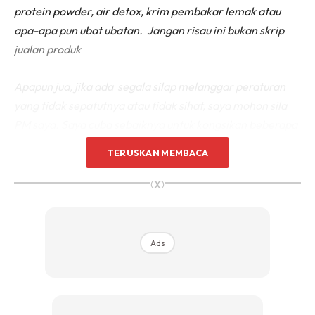
protein powder, air detox, krim pembakar lemak atau
apa-apa pun ubat ubatan. Jangan risau ini bukan skrip
jualan produk
Apapun jua, jika ada segala silap melanggar peraturan
yang tidak sepatutnya atau tidak sihat, saya mohon sila
PM saya. Saya cuba sebaiknya untuk kongsikan beberapa
tips dan amalan yang saya buat supaya kita sama- sama
TERUSKAN MEMBACA
SLIMFIT 2020.
∞
Ads