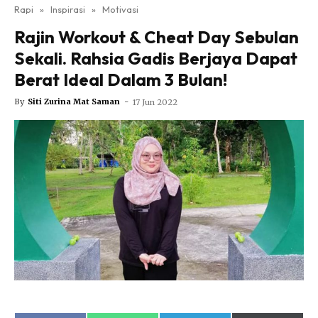
Nutrisi
Rapi
»
Inspirasi
»
Motivasi
Rapi Alert
Rajin Workout & Cheat Day Sebulan
Info COVID-19
Sekali. Rahsia Gadis Berjaya Dapat
Video
Berat Ideal Dalam 3 Bulan!
Fit Rapi
By
Siti Zurina Mat Saman
-
17 Jun 2022
Glow Up Rapi
Hub Ideaktiv
Dapatkan cerita, perkongsian dan info menarik. Free