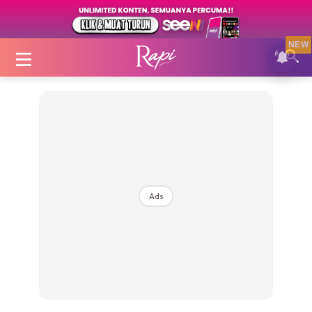
NEW
Login
|
Register
Ads
Zon Cantik
Inspirasi
Fakta Sihat
Fit