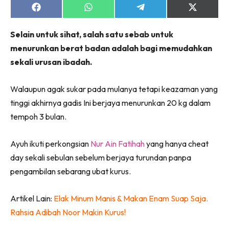
jer!
Share
Share
Share
Share
on
on
on
on
Facebook
WhatsApp
Telegram
X
Selain untuk sihat, salah satu sebab untuk
(Twitter)
menurunkan berat badan adalah bagi memudahkan
sekali urusan ibadah.
Dengan ini saya bersetuju dengan
Terma Penggunaan
dan
Polisi Privasi
Walaupun agak sukar pada mulanya tetapi keazaman yang
Langgan Sekarang
tinggi akhirnya gadis Ini berjaya menurunkan 20 kg dalam
Langganan anda telah diterima. Terima kasih!
tempoh 3 bulan.
Ayuh ikuti perkongsian
Nur Ain Fatihah
yang hanya cheat
day sekali sebulan sebelum berjaya turundan panpa
Lubuk konten Kesihatan dan penjagaan diri
segalanya di seeNI. Rapi kini di seeNI.
pengambilan sebarang ubat kurus.
Download
sekarang!
Artikel Lain:
Elak Minum Manis & Makan Enam Suap Saja.
KLIK DI SEENI
Rahsia Adibah Noor Makin Kurus!