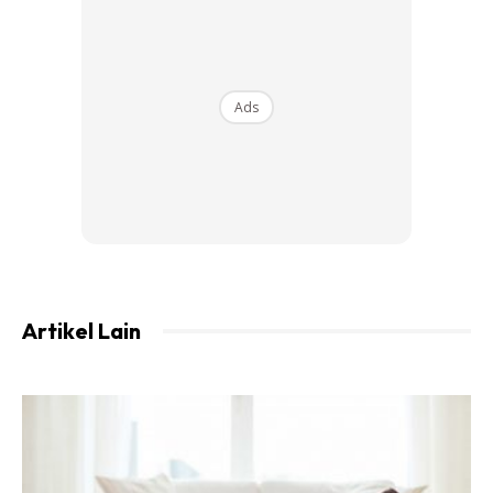
Ads
PALING PENTING
‼️
Artikel Lain
1.Sentiasa letakkan Allah swt dalam segala urusan.
Percaya bahawa setiap apa yang terjadi adalah atas
kehendak Allah. Kita dah usaha, hanya tinggal keizinan
daripadaNya sahaja. Teruskan usaha. Jika niat anda
untuk berhenti dan putus asa, sentiasa ingat keizinan