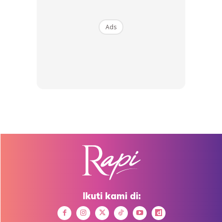
mendapatkan tubuh badan yang sihat dan ideal.
Ads
Menurut Melly, keputusan untuk melakukan pembedahan
tersebut bukanlah suatu keputusan yang mudah buat
dirinya.
Namun begitu, Melly menyifatkan langkah tersebut
merupakan jalan terbaik buat dirinya mendapatkan tubuh
badan yang sihat serta ideal.
Hasilnya Penampilan Melly Goeslaw
Cantik & Langsing
Ikuti kami di: