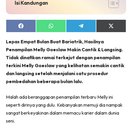
jer!
Isi Kandungan
Share
Share
Share
Share
on
on
on
on
Dengan ini saya bersetuju dengan
Terma Penggunaan
dan
Facebook
WhatsApp
Telegram
X
Lepas Empat Bulan Buat Bariatrik, Hasilnya
Polisi Privasi
(Twitter)
Penampilan Melly Goeslaw Makin Cantik & Langsing.
Langgan Sekarang
Tidak dinafikan ramai terkejut dengan penampilan
Langganan anda telah diterima. Terima kasih!
terkini Melly Goeslaw yang kelihatan semakin cantik
dan langsing setelah menjalani satu prosedur
pembedahan beberapa bulan lalu.
Lubuk konten Kesihatan dan penjagaan diri
Malah ada beranggapan penampilan terbaru Melly ini
segalanya di seeNI. Rapi kini di seeNI.
Download
sekarang!
seperti dirinya yang dulu. Kebanyakan memuji dia nampak
sangat berkeyakinan dalam memacu karier dalam dunia
KLIK DI SEENI
seni.