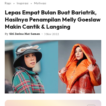
Nutrisi
Rapi
»
Inspirasi
»
Motivasi
Rapi Alert
Lepas Empat Bulan Buat Bariatrik,
Info COVID-19
Hasilnya Penampilan Melly Goeslaw
Video
Makin Cantik & Langsing
Fit Rapi
By
Siti Zurina Mat Saman
-
3 Nov 2022
Glow Up Rapi
Hub Ideaktiv
Dapatkan cerita, perkongsian dan info menarik. Free