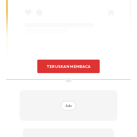
A Post Shared By Melly Goeslaw (@melly_goeslaw)
TERUSKAN MEMBACA
∞
fadiljaidi
Cantik bgt masyaAllah
yunishara36
Aah… Melly yang duluuuu iniii
Ads
ivana_masitah
Masya Allah Teh…cantik banget
sofia_ramshindhita
Masya Allah Tabbarakallah,jadi inget
jaman th 99. bact to potret
vina_dwire
MasyaAllah.. Dikira ini th foto jaman muda-