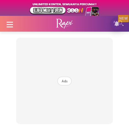
NEW
Login
|
Register
Ads
Zon Cantik
Inspirasi
Fakta Sihat
Fit