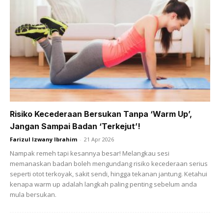
View this post on Instagram
Risiko Kecederaan Bersukan Tanpa ‘Warm Up’,
Jangan Sampai Badan ‘Terkejut’!
A Post Shared By Melly Goeslaw (@melly_goeslaw)
Farizul Izwany Ibrahim
-
21 Apr 2026
Nampak remeh tapi kesannya besar! Melangkau sesi
memanaskan badan boleh mengundang risiko kecederaan serius
seperti otot terkoyak, sakit sendi, hingga tekanan jantung. Ketahui
kenapa warm up adalah langkah paling penting sebelum anda
Artikel Lain:
Diet Biasa Tak Menjadi, Akhirnya Melly
mula bersukan.
Geoslew Pilih Buat Bariatrik. Dah Berusia Mahu Jadi Lebih
Sihat!