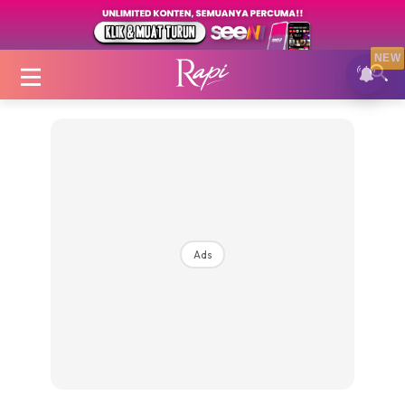
NEW
Login
|
Register
Ads
Zon Cantik
Inspirasi
Fakta Sihat
Fit