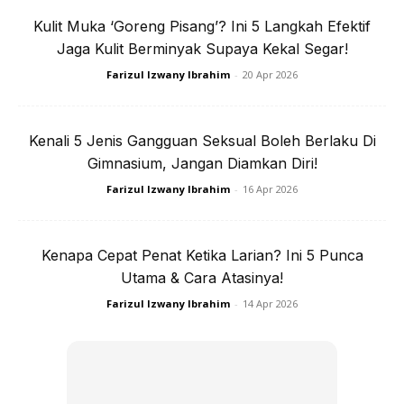
badan dari 156 kg sehingga menjadi 75 kg dalam tempoh
Kulit Muka ‘Goreng Pisang’? Ini 5 Langkah Efektif
setahun,” tulisnya dalam group berkenaan.
Jaga Kulit Berminyak Supaya Kekal Segar!
Bercerita lebih lanjut, dia terpaksa berkorban ‘kenikmatan’
Farizul Izwany Ibrahim
-
20 Apr 2026
untuk seketika apabila tidak mengambil makanan ringan
atau bergoreng, ‘jajan’ yang mempunyai kandungan gula
Kenali 5 Jenis Gangguan Seksual Boleh Berlaku Di
tinggi, pencuci mulut tradisional Thailand serta teh susu.
Gimnasium, Jangan Diamkan Diri!
Farizul Izwany Ibrahim
-
16 Apr 2026
Kenapa Cepat Penat Ketika Larian? Ini 5 Punca
Utama & Cara Atasinya!
Ads
Farizul Izwany Ibrahim
-
14 Apr 2026