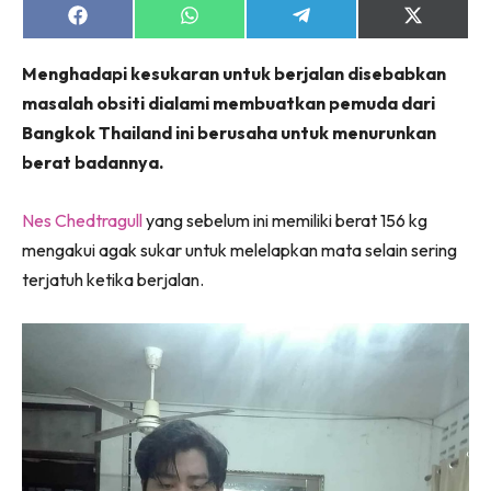
jer!
Share
Share
Share
Share
on
on
on
on
Facebook
WhatsApp
Telegram
X
Menghadapi kesukaran untuk berjalan disebabkan
(Twitter)
masalah obsiti dialami membuatkan pemuda dari
Bangkok Thailand ini berusaha untuk menurunkan
Dengan ini saya bersetuju dengan
Terma Penggunaan
dan
Polisi Privasi
berat badannya.
Langgan Sekarang
Nes Chedtragull
yang sebelum ini memiliki berat 156 kg
Langganan anda telah diterima. Terima kasih!
mengakui agak sukar untuk melelapkan mata selain sering
terjatuh ketika berjalan.
Lubuk konten Kesihatan dan penjagaan diri
segalanya di seeNI. Rapi kini di seeNI.
Download
sekarang!
KLIK DI SEENI