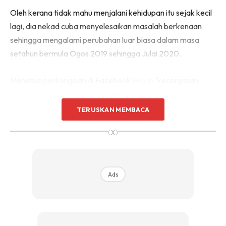
Oleh kerana tidak mahu menjalani kehidupan itu sejak kecil
lagi, dia nekad cuba menyelesaikan masalah berkenaan
sehingga mengalami perubahan luar biasa dalam masa
setahun bermula Ogos 2019 sehingga Julai 2020.
Menerusi perkongsian di Facebook
Group
‘kecergasan
badan’ pada Ahad lalu, Nes berkongsi gambar dirinya
sedang berdiri di dalam sebelah kaki seluar jeans lamanya.
TERUSKAN MEMBACA
∞
Ads