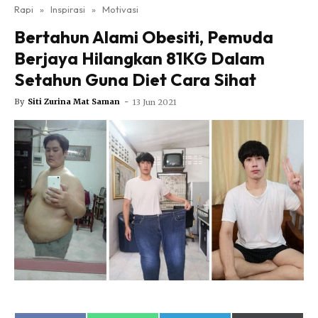
Nutrisi
Rapi
»
Inspirasi
»
Motivasi
Rapi Alert
Bertahun Alami Obesiti, Pemuda
Info COVID-19
Berjaya Hilangkan 81KG Dalam
Video
Setahun Guna Diet Cara Sihat
Fit Rapi
By
Siti Zurina Mat Saman
-
13 Jun 2021
Glow Up Rapi
Hub Ideaktiv
Dapatkan cerita, perkongsian dan info menarik. Free