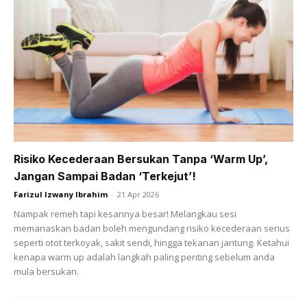
Risiko Kecederaan Bersukan Tanpa ‘Warm Up’,
Jangan Sampai Badan ‘Terkejut’!
Ads
Farizul Izwany Ibrahim
-
21 Apr 2026
Nampak remeh tapi kesannya besar! Melangkau sesi
memanaskan badan boleh mengundang risiko kecederaan serius
seperti otot terkoyak, sakit sendi, hingga tekanan jantung. Ketahui
kenapa warm up adalah langkah paling penting sebelum anda
mula bersukan.
“Saya ingin berkongsi pengalaman menurunkan berat