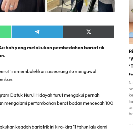
tik
i
ihat
Share
Share
on
on
trisi
App
Telegram
X
i Aishah yang melakukan pembedahan bariatrik
(Twitter)
ert
R
an.
fo COVID-19
‘
‘
erut’ ini membolehkan seseorang itu mengawal
t Rapi
Fa
umkan.
Na
ow Up Rapi
se
agram Datuk Nurul Hidayah turut mengakui pernah
ke
hi
an mengalami pertambahan berat badan mencecah 100
ad
Hub Ideaktiv
be
kan keadah bariatrik ini kira-kira 11 tahun lalu demi