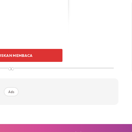
USKAN MEMBACA
∞
ad Zahid (@nurul.zahid)
Ads
ctomy (sila Google)