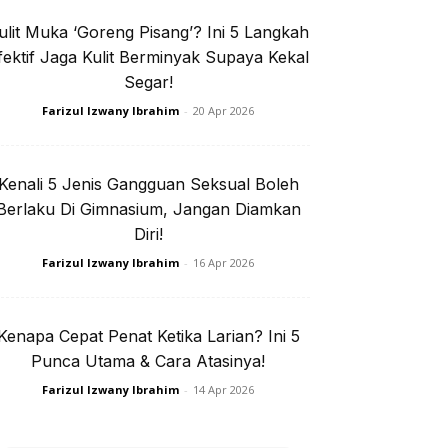
ulit Muka ‘Goreng Pisang’? Ini 5 Langkah
e jer!
fektif Jaga Kulit Berminyak Supaya Kekal
Segar!
Farizul Izwany Ibrahim
-
20 Apr 2026
isi Privasi
Kenali 5 Jenis Gangguan Seksual Boleh
Berlaku Di Gimnasium, Jangan Diamkan
Diri!
Farizul Izwany Ibrahim
-
16 Apr 2026
I. Rapi
Kenapa Cepat Penat Ketika Larian? Ini 5
Punca Utama & Cara Atasinya!
Farizul Izwany Ibrahim
-
14 Apr 2026