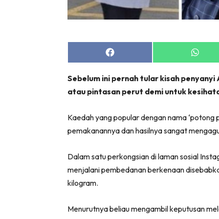
Zon Can
Inspiras
Fakta S
Fit
Share
Share
on
on
Nu
Facebook
Whats
Sebelum ini pernah tular kisah penyany
Rapi Al
atau pintasan perut demi untuk kesihat
In
Video
Kaedah yang popular dengan nama ‘potong p
Fi
pemakanannya dan hasilnya sangat mengag
Gl
Dalam satu perkongsian di laman sosial Inst
menjalani pembedanan berkenaan disebabk
kilogram.
Menurutnya beliau mengambil keputusan melaku