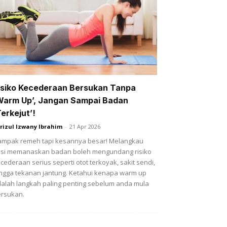
isiko Kecederaan Bersukan Tanpa
Warm Up’, Jangan Sampai Badan
Terkejut’!
rizul Izwany Ibrahim
-
21 Apr 2026
mpak remeh tapi kesannya besar! Melangkau
si memanaskan badan boleh mengundang risiko
cederaan serius seperti otot terkoyak, sakit sendi,
ngga tekanan jantung. Ketahui kenapa warm up
alah langkah paling penting sebelum anda mula
rsukan.