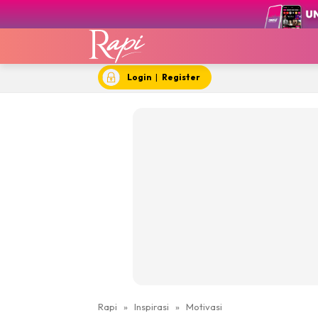
Login
|
Register
Rapi
»
Inspirasi
»
Motivasi