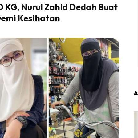
0 KG, Nurul Zahid Dedah Buat
Demi Kesihatan
A
Login
|
Register