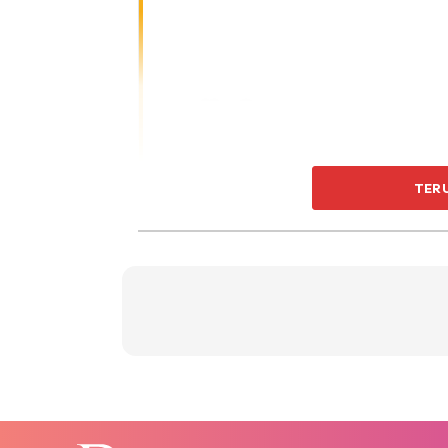
TER
A Post Shared By Nurulhidayah Ahm
Kita pernah gemuk. 100kg.
Kita buat Bariatric Surgery – Sleeve Gastre