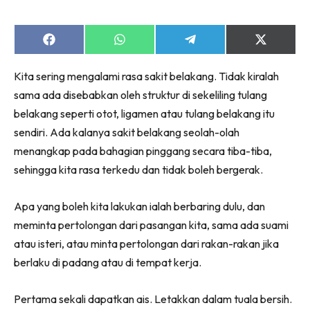
jer!
Share
Share
Share
Share
on
on
on
on
Facebook
WhatsApp
Telegram
X
Kita sering mengalami rasa sakit belakang. Tidak kiralah
(Twitter)
Dengan ini saya bersetuju dengan
Terma Penggunaan
dan
sama ada disebabkan oleh struktur di sekeliling tulang
Polisi Privasi
belakang seperti otot, ligamen atau tulang belakang itu
Langgan Sekarang
sendiri. Ada kalanya sakit belakang seolah-olah
menangkap pada bahagian pinggang secara tiba-tiba,
Langganan anda telah diterima. Terima kasih!
sehingga kita rasa terkedu dan tidak boleh bergerak.
Apa yang boleh kita lakukan ialah berbaring dulu, dan
Lubuk konten Kesihatan dan penjagaan diri
meminta pertolongan dari pasangan kita, sama ada suami
segalanya di seeNI. Rapi kini di seeNI.
atau isteri, atau minta pertolongan dari rakan-rakan jika
Download
sekarang!
berlaku di padang atau di tempat kerja.
KLIK DI SEENI
Pertama sekali dapatkan ais. Letakkan dalam tuala bersih.