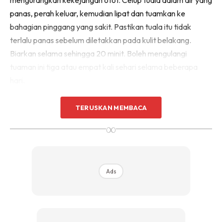
panas, perah keluar, kemudian lipat dan tuamkan ke
bahagian pinggang yang sakit. Pastikan tuala itu tidak
terlalu panas sebelum diletakkan pada kulit belakang.
Biarkan selama sehingga 20 minit. Boleh mengulangi
tuaman ini tiga atau empat kali sehari selama beberapa
hari.
Selain itu bolehlah buat senaman regangan dengan cara
TERUSKAN MEMBACA
duduk apabila sakit mula berkurangan. Apabila boleh
∞
berdiri, cuba luruskan belakang dengan menolak perut atau
pinggang ke hadapan, tahan untuk 10-15 saat kemudian
boleh rehat kembali.
Ads