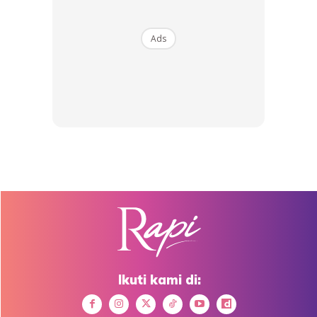
tidak kurang dengan mengambil ubat penahan sakit atau
bertambah kuat atau menyebabkan rasa kebas dan sakit
Ads
pada kaki, eloklah dapatkan pemeriksaan lanjut dari
doktor.
Dapatkan cerita, perkongsian dan info menarik. Free jer!
Ikuti kami di:
Dengan ini saya bersetuju dengan
Terma Penggunaan
dan
Polisi
Privasi