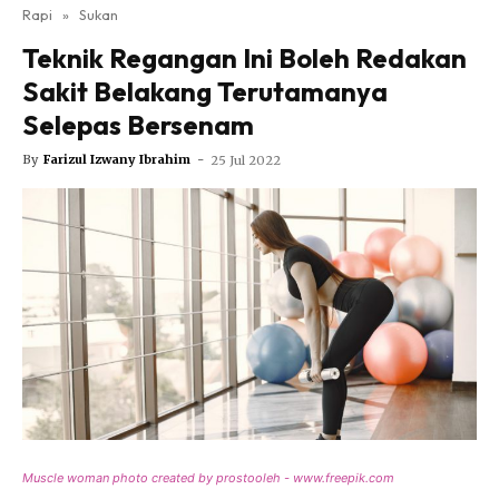
Nutrisi
Rapi
»
Sukan
Rapi Alert
Teknik Regangan Ini Boleh Redakan
Info COVID-19
Sakit Belakang Terutamanya
Video
Selepas Bersenam
Fit Rapi
By
Farizul Izwany Ibrahim
-
25 Jul 2022
Glow Up Rapi
Hub Ideaktiv
Muscle woman photo created by prostooleh - www.freepik.com
Dapatkan cerita, perkongsian dan info menarik. Free