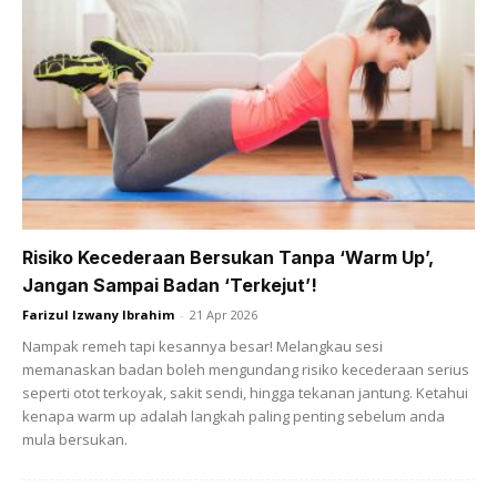
Ads
Risiko Kecederaan Bersukan Tanpa ‘Warm Up’,
Bangun perlahan-lahan dari katil dengan gerakkan badan
Jangan Sampai Badan ‘Terkejut’!
menghampiri tepi katil. Unjurkan kaki ke luar katil dan
Farizul Izwany Ibrahim
-
21 Apr 2026
bangun secara perlahan-lahan dengan menggunakan
Nampak remeh tapi kesannya besar! Melangkau sesi
tangan menolak tilam untuk duduk.
memanaskan badan boleh mengundang risiko kecederaan serius
seperti otot terkoyak, sakit sendi, hingga tekanan jantung. Ketahui
kenapa warm up adalah langkah paling penting sebelum anda
Anda mungkin berminat dengan
mula bersukan.