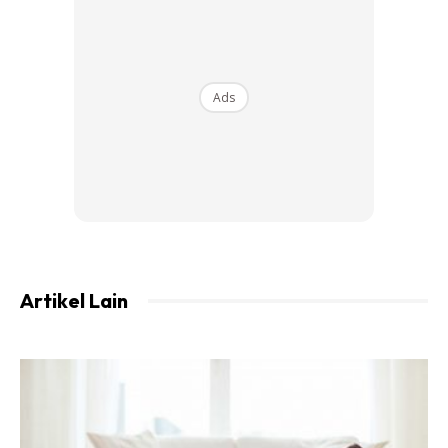
Ads
Ads
Apabila bangun dari tidur, haruslah bangkit secara
perlahan-lahan. Saya mencadangkan agar buat senaman
regangan dulu. Caranya ialah dengan mengangkat tangan
ke atas kepala ketika sedang berbaring. Cuba luruskan
Artikel Lain
secara perlahan-lahan. Kemudian cuba tolakkan pinggang
ke atas menjauhi tilam. Tahan 10-15 saat. Kemudian
rapatkan lutut ke dada dan peluk sekuat yang mungkin.