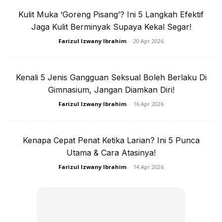
Kulit Muka ‘Goreng Pisang’? Ini 5 Langkah Efektif
Jaga Kulit Berminyak Supaya Kekal Segar!
Farizul Izwany Ibrahim
-
20 Apr 2026
SHOPEE MY
SHOPEE MY
Kenali 5 Jenis Gangguan Seksual Boleh Berlaku Di
CENDAWAN RANGUP BY
[500g – 1kg] Frozen Halal
Gimnasium, Jangan Diamkan Diri!
HERO CHEF
Dimsum / Dimsum Sejuk
B...
Farizul Izwany Ibrahim
-
16 Apr 2026
RM14.6
RM24
RM14.6
RM49
Buy Now
Buy Now
Kenapa Cepat Penat Ketika Larian? Ini 5 Punca
Utama & Cara Atasinya!
Farizul Izwany Ibrahim
-
14 Apr 2026
1
/
5
❮
❯
Cara-cara ini mungkin membantu bagi mereka yang
mengalami masalah sakit belakang. Jika sakit belakang