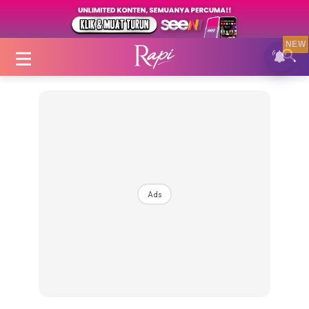
NEW
Login
|
Register
Ads
Zon Cantik
Inspirasi
Fakta Sihat
Fit