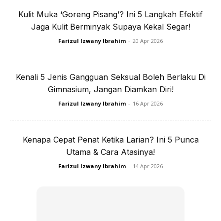
Ads
Kulit Muka ‘Goreng Pisang’? Ini 5 Langkah Efektif
Jaga Kulit Berminyak Supaya Kekal Segar!
Farizul Izwany Ibrahim
-
20 Apr 2026
Kenali 5 Jenis Gangguan Seksual Boleh Berlaku Di
My Covid experience
Gimnasium, Jangan Diamkan Diri!
Farizul Izwany Ibrahim
-
16 Apr 2026
I went for PCR swab test after my husband who is a
health care worker had a mass testing at the hospital and
was tested +ve. Alhamdulillah kami berdua tak ada
Kenapa Cepat Penat Ketika Larian? Ini 5 Punca
symptom, dan jugak the rest of the family yang satu
Utama & Cara Atasinya!
rumah -ve. Dan dah tamat kuarantin 3 August lalu. So
Farizul Izwany Ibrahim
-
14 Apr 2026
we’re ok don’t worry.
Kita tak boleh pilih nasib dgn Covid, memang ketentuan
Allah. Ada yang bernasib baik, tak ada gejala, sebaliknya