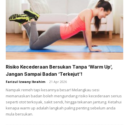
Risiko Kecederaan Bersukan Tanpa ‘Warm Up’,
A Post Shared By Dr Ezani Monoto (@ezanimonoto)
Jangan Sampai Badan ‘Terkejut’!
Farizul Izwany Ibrahim
-
21 Apr 2026
Nampak remeh tapi kesannya besar! Melangkau sesi
memanaskan badan boleh mengundang risiko kecederaan serius
seperti otot terkoyak, sakit sendi, hingga tekanan jantung. Ketahui
kenapa warm up adalah langkah paling penting sebelum anda
mula bersukan.