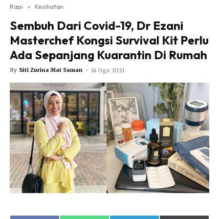
Nutrisi
Rapi
»
Kesihatan
Rapi Alert
Sembuh Dari Covid-19, Dr Ezani
Info COVID-19
Masterchef Kongsi Survival Kit Perlu
Video
Ada Sepanjang Kuarantin Di Rumah
Fit Rapi
By
Siti Zurina Mat Saman
-
14 Ogo 2021
Glow Up Rapi
Hub Ideaktiv
Dapatkan cerita, perkongsian dan info menarik. Free