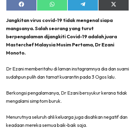
jer!
Share
Share
Share
Share
on
on
on
on
Facebook
WhatsApp
Telegram
X
Jangkitan virus covid-19 tidak mengenal siapa
(Twitter)
mangsanya. Salah seorang yang turut
berpengalaman dijangkiti Covid-19 adalah juara
Dengan ini saya bersetuju dengan
Terma Penggunaan
dan
Polisi Privasi
Masterchef Malaysia Musim Pertama, Dr Ezani
Monoto.
Langgan Sekarang
Langganan anda telah diterima. Terima kasih!
Dr Ezani memberitahu di laman instagramnya dia dan suami
sudahpun pulih dan tamat kuarantin pada 3 Ogos lalu.
Berkongsi pengalamanya, Dr Ezani bersyukur kerana tidak
Lubuk konten Kesihatan dan penjagaan diri
segalanya di seeNI. Rapi kini di seeNI.
mengalami simptom buruk.
Download
sekarang!
Menurutnya seluruh ahli keluarga juga disahkan negatif dan
KLIK DI SEENI
keadaan mereka semua baik-baik saja.