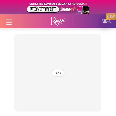
NEW
Login
|
Register
Ads
Zon Cantik
Inspirasi
Fakta Sihat
Fit