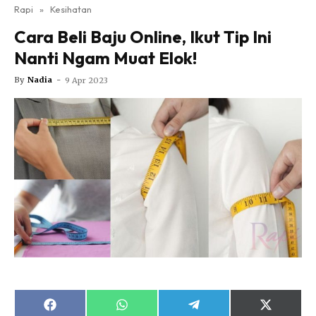
Nutrisi
Rapi
»
Kesihatan
Rapi Alert
Cara Beli Baju Online, Ikut Tip Ini
Info COVID-19
Nanti Ngam Muat Elok!
Video
By
Nadia
-
9 Apr 2023
Fit Rapi
Glow Up Rapi
Hub Ideaktiv
Dapatkan cerita, perkongsian dan info menarik. Free
Share
Share
Share
Share