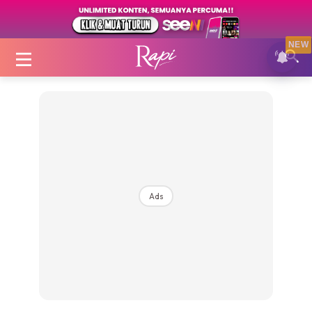
NEW
Login
|
Register
Ads
Zon Cantik
Inspirasi
Fakta Sihat
Fit