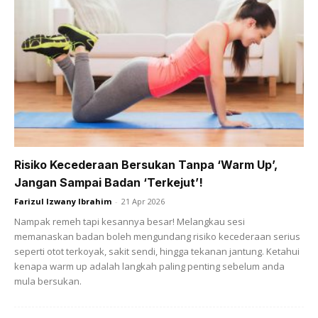
Ukuran diambil daripada puncak punggung yang paling
menonjol sehingga ke perut . Bagi yang perut agak buncit
atau mengandung, ukur dari belakang punggung hingga
perut yang paling tinggi . Jika tidak sendat nanti kain di
bahgian perut.
6. LABUH LENGAN
Risiko Kecederaan Bersukan Tanpa ‘Warm Up’,
Jangan Sampai Badan ‘Terkejut’!
Bengkokkan sedikit tangan dan ukur dari tulang bahu ke
Farizul Izwany Ibrahim
-
21 Apr 2026
labuh lengan yang dikehendaki. Tangan dibengkokkan untuk
Nampak remeh tapi kesannya besar! Melangkau sesi
memberi labuh yang sebenar.
memanaskan badan boleh mengundang risiko kecederaan serius
seperti otot terkoyak, sakit sendi, hingga tekanan jantung. Ketahui
kenapa warm up adalah langkah paling penting sebelum anda
7. LEHER
mula bersukan.
Ukur dari belakang leher sehingga ke tulang leher hadapan.