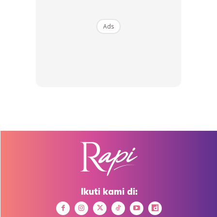
Ads
SHOPEE MY
SHOPEE MY
CENDAWAN RANGUP BY
[500g – 1kg] Frozen Halal
HERO CHEF
Dimsum / Dimsum Sejuk
B...
RM14.6
RM24
RM14.6
RM49
Buy Now
Buy Now
1
/
5
❮
❯
Sebaik-baiknya ukur dari hadapan melalui dada sehingga
Ikuti kami di:
labuh yang dikehendaki. Ukuran melalui dada supaya baju
tidak terjongket atau singkat.