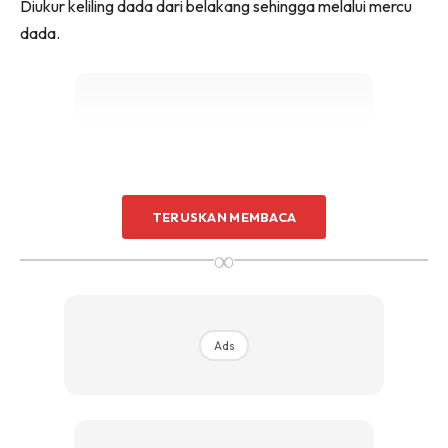
Diukur keliling dada dari belakang sehingga melalui mercu
dada.
Ads
TERUSKAN MEMBACA
∞
Ads
3. PINGGANG BAJU
Ukuran pinggang untuk baju sahaja iaitu keliling pinggang
yang paling ramping.