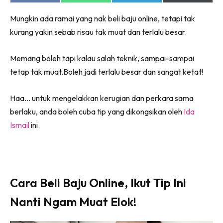
jer!
on
on
on
on
Facebook
WhatsApp
Telegram
X
Mungkin ada ramai yang nak beli baju online, tetapi tak
(Twitter)
kurang yakin sebab risau tak muat dan terlalu besar.
Memang boleh tapi kalau salah teknik, sampai-sampai
Dengan ini saya bersetuju dengan
Terma Penggunaan
dan
Polisi Privasi
tetap tak muat.Boleh jadi terlalu besar dan sangat ketat!
Langgan Sekarang
Haa… untuk mengelakkan kerugian dan perkara sama
Langganan anda telah diterima. Terima kasih!
berlaku, anda boleh cuba tip yang dikongsikan oleh
Ida
Ismail
ini.
Lubuk konten Kesihatan dan penjagaan diri
segalanya di seeNI. Rapi kini di seeNI.
Download
sekarang!
Cara Beli Baju Online, Ikut Tip Ini
Nanti Ngam Muat Elok!
KLIK DI SEENI