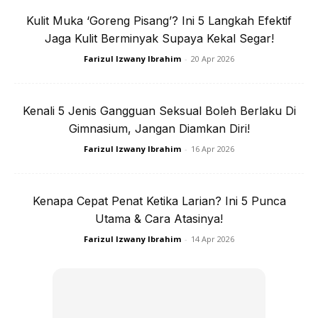
Kulit Muka ‘Goreng Pisang’? Ini 5 Langkah Efektif
Jaga Kulit Berminyak Supaya Kekal Segar!
Farizul Izwany Ibrahim
-
20 Apr 2026
Ads
Kenali 5 Jenis Gangguan Seksual Boleh Berlaku Di
Gimnasium, Jangan Diamkan Diri!
Farizul Izwany Ibrahim
-
16 Apr 2026
Kenapa Cepat Penat Ketika Larian? Ini 5 Punca
Utama & Cara Atasinya!
8. LABUH BAJU
Farizul Izwany Ibrahim
-
14 Apr 2026
Anda mungkin berminat dengan