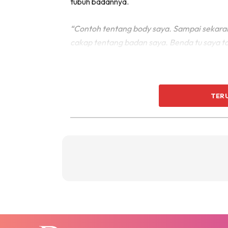
tubuh badannya.
“Contoh tentang body saya. Sampai sekarang
cakap tentang badan saya. Benda tu saya ta
TER
“Saya faham tapi masalahnya sekarang ora
Saya rasa dalam fatwa pun dosa, kenapa a