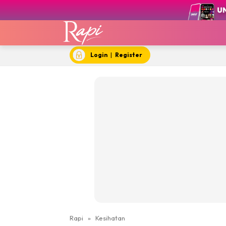
Login
|
Register
Rapi
»
Kesihatan