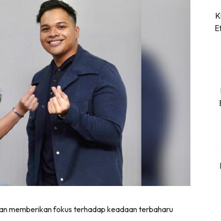
K
Dapatkan cerita, perkongsian dan info menarik. Fre
E
Dengan ini saya bersetuju dengan
Terma Penggunaan
dan
Pol
Langgan Sekarang
Langganan anda telah diterima. Terima kasih!
konten Kesihatan dan penjagaan diri segalanya di seeN
kini di seeNI.
Download
sekarang!
KLIK DI SEENI
akan memberikan fokus terhadap keadaan terbaharu