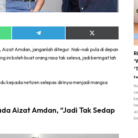
tik
i
ihat
Share
Share
on
on
trisi
App
Telegram
X
Aizat Amdan, janganlah ditegur. Nak-nak pula di depan
(Twitter)
ert
R
ini boleh buat orang rasa tak selesa, jadi beringat lah
fo COVID-19
‘
‘
t Rapi
Fa
adu kepada netizen selepas dirinya menjadi mangsa
Na
ow Up Rapi
se
ke
hi
ada Aizat Amdan, “Jadi Tak Sedap
ad
Hub Ideaktiv
be