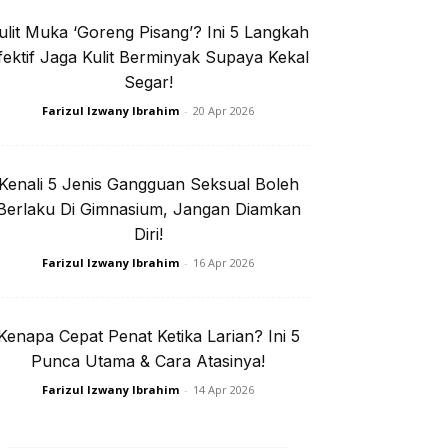
ulit Muka ‘Goreng Pisang’? Ini 5 Langkah
e jer!
fektif Jaga Kulit Berminyak Supaya Kekal
Segar!
Farizul Izwany Ibrahim
-
20 Apr 2026
isi Privasi
Kenali 5 Jenis Gangguan Seksual Boleh
Berlaku Di Gimnasium, Jangan Diamkan
Diri!
Farizul Izwany Ibrahim
-
16 Apr 2026
I. Rapi
Kenapa Cepat Penat Ketika Larian? Ini 5
Punca Utama & Cara Atasinya!
Farizul Izwany Ibrahim
-
14 Apr 2026