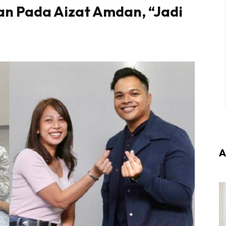
an Pada Aizat Amdan, “Jadi
A
Login
|
Register