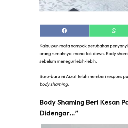
Zon Can
Inspiras
Fakta S
Fit
Share
Share
on
on
Nu
Facebook
Whats
Kalau pun mata nampak perubahan penyanyi, 
Rapi Al
orang rumahnya, mana tak down. Body shaming 
In
sebelum menegur lebih-lebih.
Video
Fi
Baru-baru ini Aizat telah memberi respons p
Gl
body shaming
.
Body Shaming Beri Kesan P
Didengar…”