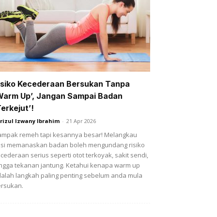
isiko Kecederaan Bersukan Tanpa
Warm Up’, Jangan Sampai Badan
Terkejut’!
rizul Izwany Ibrahim
-
21 Apr 2026
mpak remeh tapi kesannya besar! Melangkau
si memanaskan badan boleh mengundang risiko
cederaan serius seperti otot terkoyak, sakit sendi,
ngga tekanan jantung. Ketahui kenapa warm up
alah langkah paling penting sebelum anda mula
rsukan.