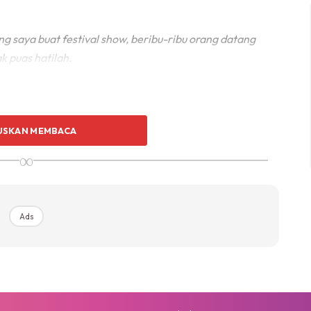
 saya buat festival show, beribu-ribu orang datang
k puas hatilah.
USKAN MEMBACA
∞
Ads
Ads
ng kena faham yang body shaming tu dah tak cool dah.
wak nak sebarkan dosa sampai semua orang kena body