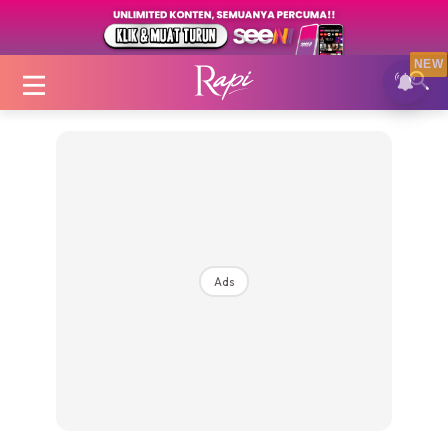
NEW
Login
|
Register
Ads
Zon Cantik
Inspirasi
Fakta Sihat
Fit