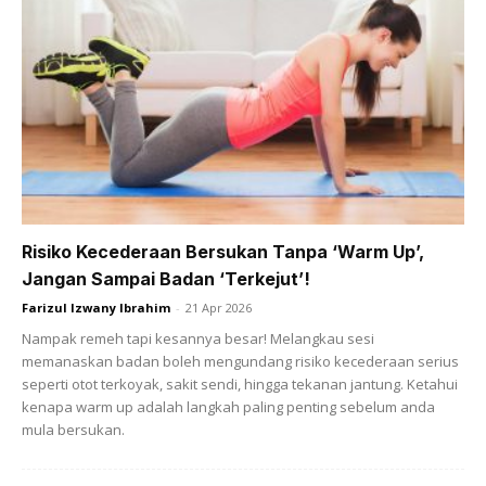
– Esok pagi bangun, masuk bilik mandi, pasti bersih
berkilat. Jika masih lagi ada bau clorox, boleh siram
dengan air shower atau air paip, dan jika kurang berkilat,
boleh lap dengan kain.
– Cara ini sangat sesuai untuk mereka-mereka yang tidak
suka MENYENTAL. Boleh juga digunakan untuk
Risiko Kecederaan Bersukan Tanpa ‘Warm Up’,
membersihkan tub mandi, sinki atau mangkuk tandas.
Jangan Sampai Badan ‘Terkejut’!
Contoh untuk mangkuk tandas, spary keliling mangkuk
Farizul Izwany Ibrahim
-
21 Apr 2026
tandas dan tinggalkan semalaman. Jika masih lagi
Nampak remeh tapi kesannya besar! Melangkau sesi
berbaki noda, bolehlah disental sedikit dengan berus
memanaskan badan boleh mengundang risiko kecederaan serius
tandas.
seperti otot terkoyak, sakit sendi, hingga tekanan jantung. Ketahui
kenapa warm up adalah langkah paling penting sebelum anda
mula bersukan.