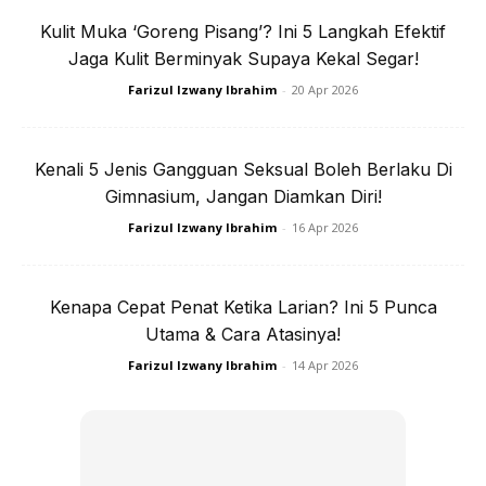
Kulit Muka ‘Goreng Pisang’? Ini 5 Langkah Efektif
Jaga Kulit Berminyak Supaya Kekal Segar!
Ads
Farizul Izwany Ibrahim
-
20 Apr 2026
Kenali 5 Jenis Gangguan Seksual Boleh Berlaku Di
Gimnasium, Jangan Diamkan Diri!
Farizul Izwany Ibrahim
-
16 Apr 2026
Artikel Lain:
Setahun Buat Diet Intermittent Fasting, Wanita
Ini Akhirnya Miliki Berat Idaman!
Kenapa Cepat Penat Ketika Larian? Ini 5 Punca
Utama & Cara Atasinya!
Farizul Izwany Ibrahim
-
14 Apr 2026