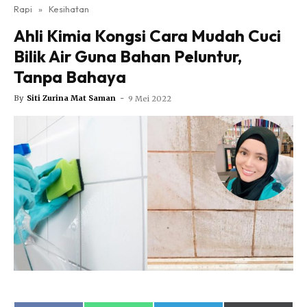
Nutrisi
Rapi
»
Kesihatan
Rapi Alert
Ahli Kimia Kongsi Cara Mudah Cuci
Info COVID-19
Bilik Air Guna Bahan Peluntur,
Video
Tanpa Bahaya
Fit Rapi
By
Siti Zurina Mat Saman
-
9 Mei 2022
Glow Up Rapi
Hub Ideaktiv
Dapatkan cerita, perkongsian dan info menarik. Free