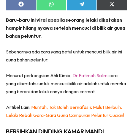
jer!
Share
Share
Share
Share
on
on
on
on
Facebook
WhatsApp
Telegram
X
Baru-baru ini viral apabila seorang lelaki dikatakan
(Twitter)
hampir hilang nyawa setelah mencuci di bilik air guna
bahan peluntur.
Dengan ini saya bersetuju dengan
Terma Penggunaan
dan
Polisi Privasi
Sebenarnya ada cara yang betul untuk mencuci bilik air ini
Langgan Sekarang
guna bahan peluntur.
Langganan anda telah diterima. Terima kasih!
Menurut perkongsian Ahli Kimia,
Dr Fatimah Salim
cara
yang diberitahu untuk mencuci bilik air adalah untuk mereka
yang berani dan lakukannya dengan cermat.
Lubuk konten Kesihatan dan penjagaan diri
segalanya di seeNI. Rapi kini di seeNI.
Download
sekarang!
Artikel Lain:
Muntah, Tak Boleh Bernafas & Mulut Berbuih.
Lelaki Rebah Gara-Gara Guna Campuran Peluntur Cucian!
KLIK DI SEENI
BERSIHKAN DINDING KAMAR MANDI