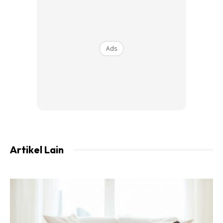
Ads
CARANYA:
– Tuangkan cecair peluntur Clorox dalam bekas yang
boleh menghasilkan droplet aerosol (seperti gambar di
Artikel Lain
bawah) dan spray pada permukaan dinding tiles atau
kaca yang kotor.
– Lagi berkesan jika permukaan adalah kering.
Kemudian, tinggalkan selama beberapa jam atau lebih
baik semalaman.