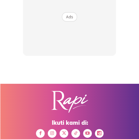
Ads
PERHATIAN:
1) Cecair peluntur bersifat bes yang kuat, boleh
merengsa/ menghakis kulit. Maka, berhati-hati semasa
menggunakannya dalam keadaan pekat ini. Jika terkena
kulit, segera basuh dengan air.
Anda mungkin berminat dengan
Ikuti kami di: