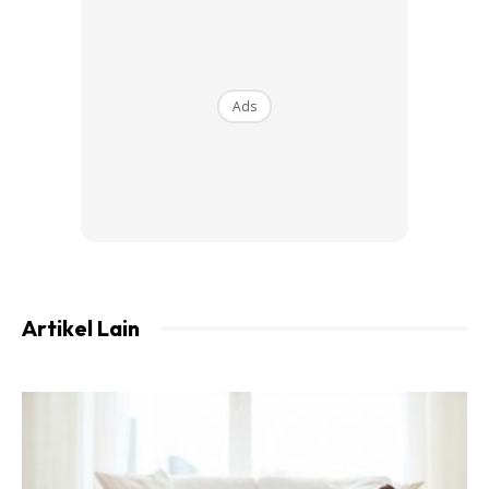
Ads
Cadangkan juga pakai minyak kelapa dara
& ekzema jadi lebih elok
Artikel Lain