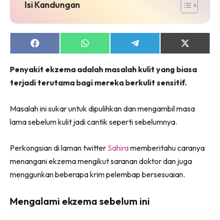
jer!
Isi Kandungan
Share
Share
Share
Share
on
on
on
on
Dengan ini saya bersetuju dengan
Terma Penggunaan
dan
Facebook
WhatsApp
Telegram
X
Penyakit ekzema adalah masalah kulit yang biasa
Polisi Privasi
(Twitter)
terjadi terutama bagi mereka berkulit sensitif.
Langgan Sekarang
Langganan anda telah diterima. Terima kasih!
Masalah ini sukar untuk dipulihkan dan mengambil masa
lama sebelum kulit jadi cantik seperti sebelumnya.
Perkongsian di laman twitter
Sahira
memberitahu caranya
Lubuk konten Kesihatan dan penjagaan diri
menangani ekzema mengikut saranan doktor dan juga
segalanya di seeNI. Rapi kini di seeNI.
Download
sekarang!
menggunkan beberapa krim pelembap bersesuaian.
KLIK DI SEENI
Mengalami ekzema sebelum ini