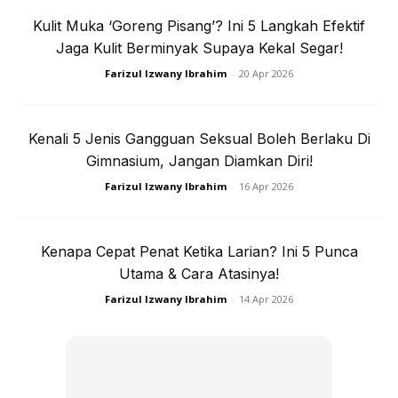
Ads
Kulit Muka ‘Goreng Pisang’? Ini 5 Langkah Efektif
Jaga Kulit Berminyak Supaya Kekal Segar!
Farizul Izwany Ibrahim
-
20 Apr 2026
Kenali 5 Jenis Gangguan Seksual Boleh Berlaku Di
Gimnasium, Jangan Diamkan Diri!
Jangan lupa kena juga pantang makan
Farizul Izwany Ibrahim
-
16 Apr 2026
Kenapa Cepat Penat Ketika Larian? Ini 5 Punca
Utama & Cara Atasinya!
Farizul Izwany Ibrahim
-
14 Apr 2026