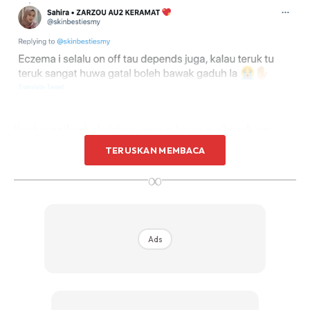
Ikut nasihat doktor, guna krim pelembap
yang diberi
TERUSKAN MEMBACA
∞
Ads