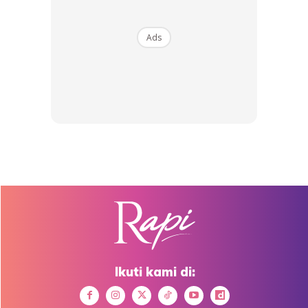
Key kepada ekzema adalah jangan jangan
garu
Ads
Ini antara krim pelembap yang bagus
Ikuti kami di: