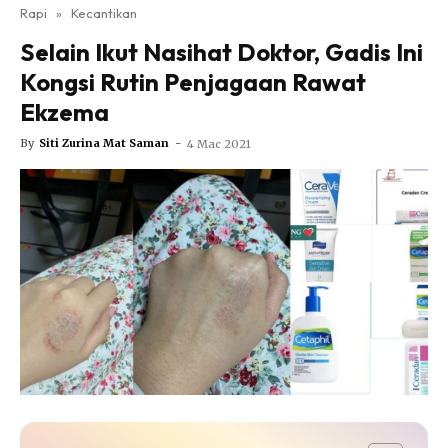
Nutrisi
Rapi
»
Kecantikan
Rapi Alert
Selain Ikut Nasihat Doktor, Gadis Ini
Info COVID-19
Kongsi Rutin Penjagaan Rawat
Video
Ekzema
Fit Rapi
By
Siti Zurina Mat Saman
-
4 Mac 2021
Glow Up Rapi
Hub Ideaktiv
Dapatkan cerita, perkongsian dan info menarik. Free