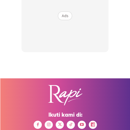
Buy Now
Buy Now
Ads
1
/
5
❮
❯
Bahkan jarak usia 10 tahun dengan kekasihnya yang lebih
muda juga dianggap sebagai rahsia terus kekal seperti
tidak dimamah usia.
Aktor berdarah Perancis itu juga dikatakan sudah
melamarnya, namun Luna belum memberikan sebarang
pengesahan.
Ikuti kami di: