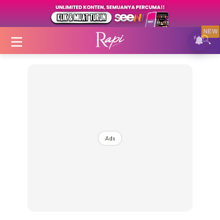
NEW
Login
|
Register
Ads
Zon Cantik
Inspirasi
Fakta Sihat
Fit