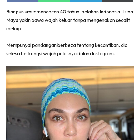
jer!
on
on
on
on
Facebook
WhatsApp
Telegram
X
Biar pun umur mencecah 40 tahun, pelakon Indonesia, Luna
(Twitter)
Maya yakin bawa wajah keluar tanpa mengenakan secalit
mekap.
Dengan ini saya bersetuju dengan
Terma Penggunaan
dan
Polisi Privasi
Mempunyai pandangan berbeza tentang kecantikan, dia
selesa berkongsi wajah polosnya dalam Instagram.
Langgan Sekarang
Langganan anda telah diterima. Terima kasih!
Lubuk konten Kesihatan dan penjagaan diri
segalanya di seeNI. Rapi kini di seeNI.
Download
sekarang!
KLIK DI SEENI