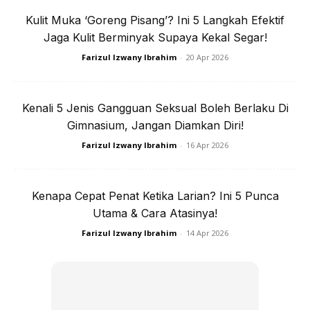
Kulit Muka ‘Goreng Pisang’? Ini 5 Langkah Efektif
Jaga Kulit Berminyak Supaya Kekal Segar!
Farizul Izwany Ibrahim
-
20 Apr 2026
Anda mungkin berminat dengan
Kenali 5 Jenis Gangguan Seksual Boleh Berlaku Di
Gimnasium, Jangan Diamkan Diri!
Farizul Izwany Ibrahim
-
16 Apr 2026
Kenapa Cepat Penat Ketika Larian? Ini 5 Punca
Utama & Cara Atasinya!
Farizul Izwany Ibrahim
-
14 Apr 2026
SHOPEE MY
SHOPEE MY
CENDAWAN RANGUP BY
[500g – 1kg] Frozen Halal
HERO CHEF
Dimsum / Dimsum Sejuk
B...
RM14.6
RM24
RM14.6
RM49