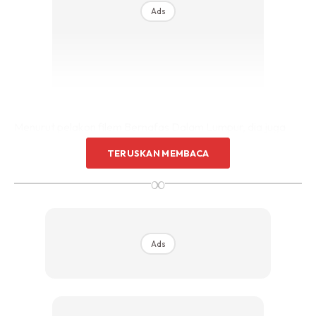
Ads
Menurut pelakon filem Bernafas Dalam Lumpur, dia juga
sama seperti wanita lain yang mahukan kulit wajah cerah.
TERUSKAN MEMBACA
∞
Ads