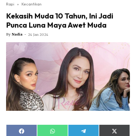
Nutrisi
Rapi
»
Kecantikan
Rapi Alert
Kekasih Muda 10 Tahun, Ini Jadi
Info COVID-19
Punca Luna Maya Awet Muda
Video
By
Nadia
-
24 Jan 2024
Fit Rapi
Glow Up Rapi
Hub Ideaktiv
Dapatkan cerita, perkongsian dan info menarik. Free
Share
Share
Share
Share