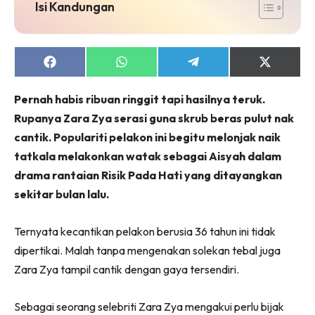
jer!
Isi Kandungan
Share
Share
Share
Share
on
on
on
on
Dengan ini saya bersetuju dengan
Terma Penggunaan
dan
Facebook
WhatsApp
Telegram
X
Pernah habis ribuan ringgit tapi hasilnya teruk.
Polisi Privasi
(Twitter)
Rupanya Zara Zya serasi guna skrub beras pulut nak
Langgan Sekarang
cantik. Populariti pelakon ini begitu melonjak naik
Langganan anda telah diterima. Terima kasih!
tatkala melakonkan watak sebagai Aisyah dalam
drama rantaian Risik Pada Hati yang ditayangkan
sekitar bulan lalu.
Lubuk konten Kesihatan dan penjagaan diri
Ternyata kecantikan pelakon berusia 36 tahun ini tidak
segalanya di seeNI. Rapi kini di seeNI.
Download
sekarang!
dipertikai. Malah tanpa mengenakan solekan tebal juga
Zara Zya tampil cantik dengan gaya tersendiri.
KLIK DI SEENI
Sebagai seorang selebriti Zara Zya mengakui perlu bijak