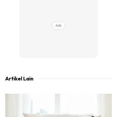
A Post Shared By ZaraPrihatin (@zarazya)
Ads
Ads
Artikel Lain
Artikel Lain:
Cantik Macam Aktress Bollywood, Ini Bahan