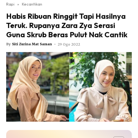
Nutrisi
Rapi
»
Kecantikan
Rapi Alert
Habis Ribuan Ringgit Tapi Hasilnya
Info COVID-19
Teruk. Rupanya Zara Zya Serasi
Video
Guna Skrub Beras Pulut Nak Cantik
Fit Rapi
By
Siti Zurina Mat Saman
-
29 Ogo 2022
Glow Up Rapi
Hub Ideaktiv
Dapatkan cerita, perkongsian dan info menarik. Free