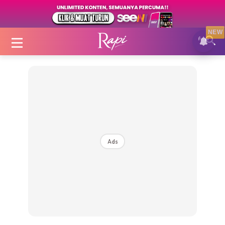
NEW
Login
|
Register
Ads
Zon Cantik
Inspirasi
Fakta Sihat
Fit