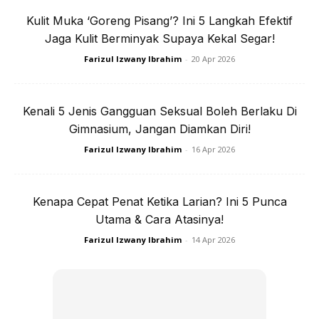
Kulit Muka ‘Goreng Pisang’? Ini 5 Langkah Efektif
Jaga Kulit Berminyak Supaya Kekal Segar!
Farizul Izwany Ibrahim
-
20 Apr 2026
Ads
Kenali 5 Jenis Gangguan Seksual Boleh Berlaku Di
Gimnasium, Jangan Diamkan Diri!
Farizul Izwany Ibrahim
-
16 Apr 2026
Tapi Hasilnya Teruk
Kenapa Cepat Penat Ketika Larian? Ini 5 Punca
Utama & Cara Atasinya!
“Macam-macam rawatan Mama buat termasuk laser tapi
Farizul Izwany Ibrahim
-
14 Apr 2026
tetap tak hilang. Alhamdulillah lepas dia amalkan petua
buah tomato dan yogurt ini, jeragat Mama berkurangan.
Satu lagi tip cantik yang selalu saya buat ialah
menggunakan beras pulut.