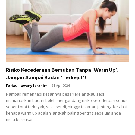
Semulajadi Yang Diamalkan Dalam Rutin Kecantikan
Mereka!
Menurutnya juga petua cantik ini dikongsi oleh ibunyanya
sendiri yang mengajar cara menjaga wajah menggunakan
buah-buahan dan beras saja.
“Saya hanya amalkan petua yang diajar oleh Mama. Salah
satu petua Mama ialah kisar buah tomato dan letak yogurt
Risiko Kecederaan Bersukan Tanpa ‘Warm Up’,
asli.
Jangan Sampai Badan ‘Terkejut’!
Farizul Izwany Ibrahim
-
21 Apr 2026
“Bila muka nampak kusam dan badan penat sangat, sapu
Nampak remeh tapi kesannya besar! Melangkau sesi
kisaran tomato dan yogurt ini dekat muka untuk dijadikan
memanaskan badan boleh mengundang risiko kecederaan serius
sebagai mask. Petua ini bagus untuk jeragat sebab Mama
seperti otot terkoyak, sakit sendi, hingga tekanan jantung. Ketahui
kenapa warm up adalah langkah paling penting sebelum anda
memang ada masalah jeragat yang banyak.
mula bersukan.