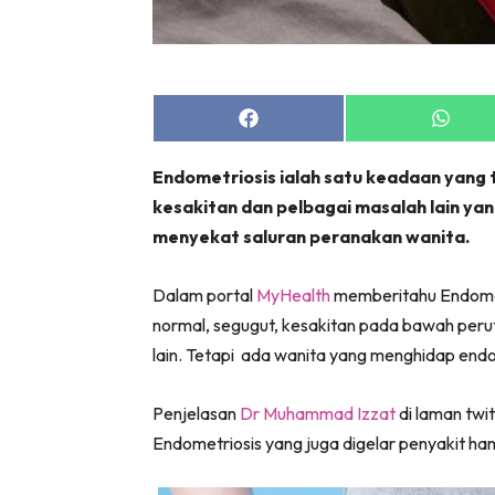
Zon Can
Inspiras
Fakta S
Fit
Share
Share
on
on
Nu
Facebook
Whats
Endometriosis ialah satu keadaan yang
Rapi Al
kesakitan dan pelbagai masalah lain ya
In
menyekat saluran peranakan wanita.
Video
Fi
Dalam portal
MyHealth
memberitahu Endomet
Gl
normal, segugut, kesakitan pada bawah peru
lain. Tetapi ada wanita yang menghidap end
Penjelasan
Dr Muhammad Izzat
di laman twi
Endometriosis yang juga digelar penyakit han