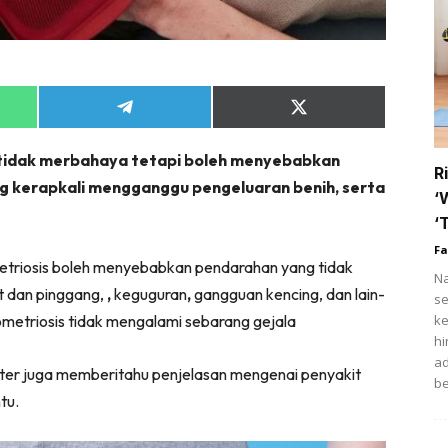
tik
i
ihat
Share
Share
on
on
trisi
App
Telegram
X
 tidak merbahaya tetapi boleh menyebabkan
(Twitter)
ert
R
ng kerapkali mengganggu pengeluaran benih, serta
fo COVID-19
‘
‘
t Rapi
Fa
riosis boleh menyebabkan pendarahan yang tidak
Na
ow Up Rapi
t dan pinggang,
,
keguguran
,
gangguan kencing, dan lain-
se
ometriosis tidak mengalami sebarang gejala
ke
hi
ad
tter juga memberitahu penjelasan mengenai penyakit
Hub Ideaktiv
be
tu.