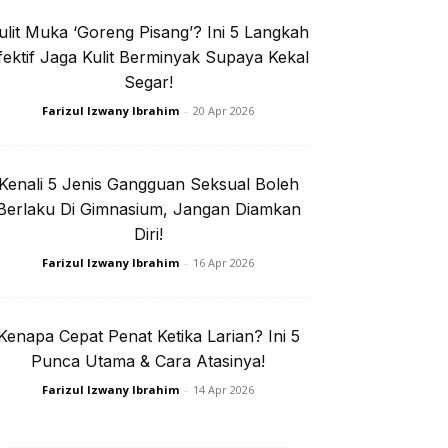
ulit Muka ‘Goreng Pisang’? Ini 5 Langkah
e jer!
fektif Jaga Kulit Berminyak Supaya Kekal
Segar!
Farizul Izwany Ibrahim
-
20 Apr 2026
isi Privasi
Kenali 5 Jenis Gangguan Seksual Boleh
Berlaku Di Gimnasium, Jangan Diamkan
Diri!
Farizul Izwany Ibrahim
-
16 Apr 2026
I. Rapi
Kenapa Cepat Penat Ketika Larian? Ini 5
Punca Utama & Cara Atasinya!
Farizul Izwany Ibrahim
-
14 Apr 2026