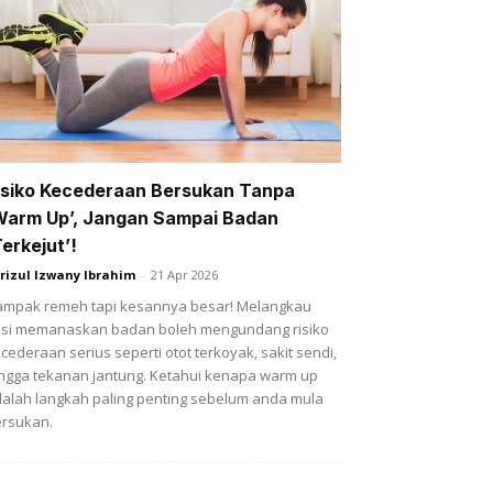
isiko Kecederaan Bersukan Tanpa
Warm Up’, Jangan Sampai Badan
Terkejut’!
rizul Izwany Ibrahim
-
21 Apr 2026
mpak remeh tapi kesannya besar! Melangkau
si memanaskan badan boleh mengundang risiko
cederaan serius seperti otot terkoyak, sakit sendi,
ngga tekanan jantung. Ketahui kenapa warm up
alah langkah paling penting sebelum anda mula
rsukan.