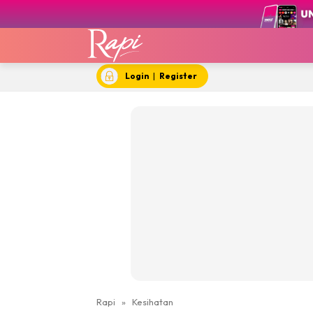
Login
|
Register
Rapi
»
Kesihatan