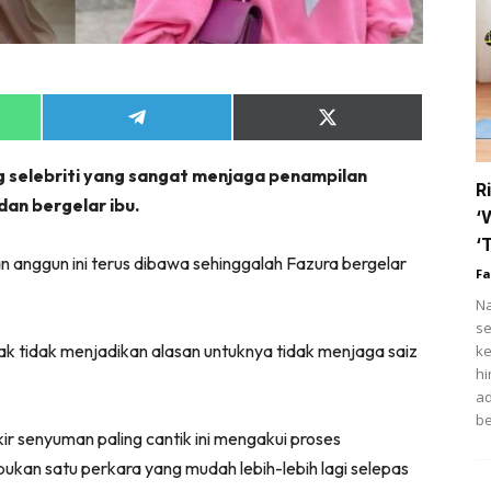
tik
i
ihat
Share
Share
on
on
trisi
App
Telegram
X
g selebriti yang sangat menjaga penampilan
(Twitter)
ert
R
an bergelar ibu.
fo COVID-19
‘
‘
n anggun ini terus dibawa sehinggalah Fazura bergelar
t Rapi
Fa
Na
ow Up Rapi
se
k tidak menjadikan alasan untuknya tidak menjaga saiz
ke
hi
ad
Hub Ideaktiv
be
r senyuman paling cantik ini mengakui proses
ukan satu perkara yang mudah lebih-lebih lagi selepas