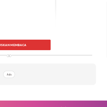
USKAN MEMBACA
∞
ra (@missfazura)
Ads
i Jaga Makan. Rahsia Wanita Ini Cepat Kembali