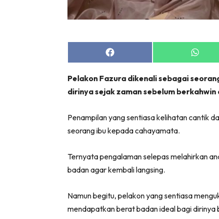
Zon Can
Inspiras
Fakta S
Fit
Share
Share
on
on
Nu
Facebook
Whats
Pelakon Fazura dikenali sebagai seoran
Rapi Al
dirinya sejak zaman sebelum berkahwin d
In
Video
Penampilan yang sentiasa kelihatan cantik da
Fi
seorang ibu kepada cahayamata.
Gl
Ternyata pengalaman selepas melahirkan ana
badan agar kembali langsing.
Namun begitu, pelakon yang sentiasa menguki
mendapatkan berat badan ideal bagi dirinya b