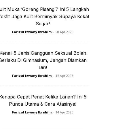
ulit Muka ‘Goreng Pisang’? Ini 5 Langkah
e jer!
fektif Jaga Kulit Berminyak Supaya Kekal
Segar!
Farizul Izwany Ibrahim
-
20 Apr 2026
isi Privasi
Kenali 5 Jenis Gangguan Seksual Boleh
Berlaku Di Gimnasium, Jangan Diamkan
Diri!
Farizul Izwany Ibrahim
-
16 Apr 2026
I. Rapi
Kenapa Cepat Penat Ketika Larian? Ini 5
Punca Utama & Cara Atasinya!
Farizul Izwany Ibrahim
-
14 Apr 2026