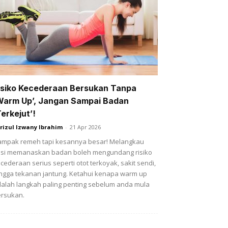
isiko Kecederaan Bersukan Tanpa
Warm Up’, Jangan Sampai Badan
Terkejut’!
rizul Izwany Ibrahim
-
21 Apr 2026
mpak remeh tapi kesannya besar! Melangkau
si memanaskan badan boleh mengundang risiko
cederaan serius seperti otot terkoyak, sakit sendi,
ngga tekanan jantung. Ketahui kenapa warm up
alah langkah paling penting sebelum anda mula
rsukan.