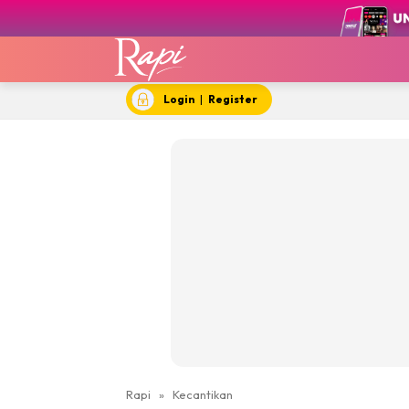
Login
|
Register
Rapi
»
Kecantikan