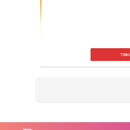
TER
A Post Shared By Nur Fazu
Artikel Lain:
Tak Ambil Produk Suplemen, Tap
Langsing!