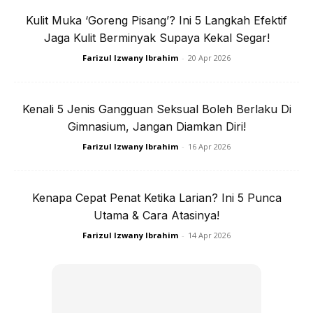
Kulit Muka ‘Goreng Pisang’? Ini 5 Langkah Efektif
Jaga Kulit Berminyak Supaya Kekal Segar!
Farizul Izwany Ibrahim
-
20 Apr 2026
Kenali 5 Jenis Gangguan Seksual Boleh Berlaku Di
Gimnasium, Jangan Diamkan Diri!
Farizul Izwany Ibrahim
-
16 Apr 2026
Kenapa Cepat Penat Ketika Larian? Ini 5 Punca
Utama & Cara Atasinya!
Cara menggunakan:
Farizul Izwany Ibrahim
-
14 Apr 2026
1. Selepas cuci muka, sapu atau sembur penyegar wajah ni