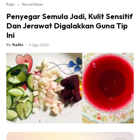
Nutrisi
Rapi
»
Kecantikan
Rapi Alert
Penyegar Semula Jadi, Kulit Sensitif
Info COVID-19
Dan Jerawat Digalakkan Guna Tip
Video
Ini
Fit Rapi
By
Nadia
-
7 Ogo 2023
Glow Up Rapi
Hub Ideaktiv
Dapatkan cerita, perkongsian dan info menarik. Free