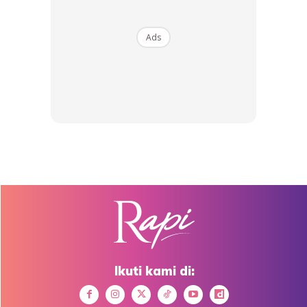
Ads
Ads
2. Kemudian lakukan sedikit urutan pada wajah supaya
cecair penyegar tadi dapat meresap masuk ke dalam kulit
Anda mungkin berminat dengan
Ikuti kami di: