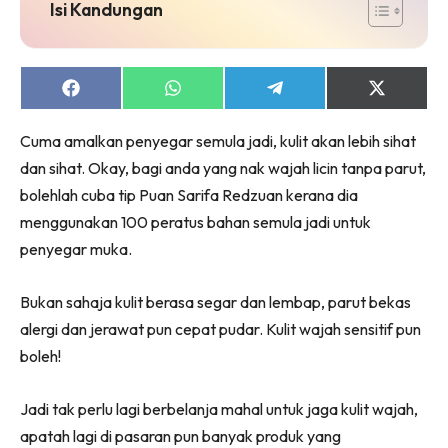
jer!
Isi Kandungan
Share
Share
Share
Share
on
on
on
on
Dengan ini saya bersetuju dengan
Terma Penggunaan
dan
Facebook
WhatsApp
Telegram
X
Cuma amalkan penyegar semula jadi, kulit akan lebih sihat
Polisi Privasi
(Twitter)
dan sihat. Okay, bagi anda yang nak wajah licin tanpa parut,
Langgan Sekarang
bolehlah cuba tip Puan Sarifa Redzuan kerana dia
Langganan anda telah diterima. Terima kasih!
menggunakan 100 peratus bahan semula jadi untuk
penyegar muka.
Bukan sahaja kulit berasa segar dan lembap, parut bekas
Lubuk konten Kesihatan dan penjagaan diri
alergi dan jerawat pun cepat pudar. Kulit wajah sensitif pun
segalanya di seeNI. Rapi kini di seeNI.
Download
sekarang!
boleh!
KLIK DI SEENI
Jadi tak perlu lagi berbelanja mahal untuk jaga kulit wajah,
apatah lagi di pasaran pun banyak produk yang