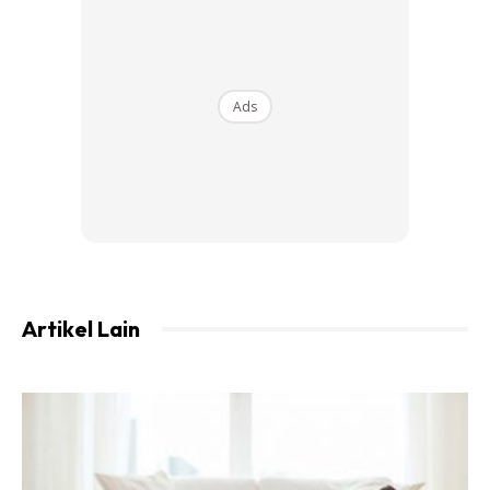
Ads
3. 1/4 ubi bit
Cara penyediaan:
1. Kisar semua bahan tanpa air atau boleh sagat mahupun
tumbuk menjadi halus
Artikel Lain
2. Perah dan ambil airnya sahaja
3. Simpan dalam peti sejuk