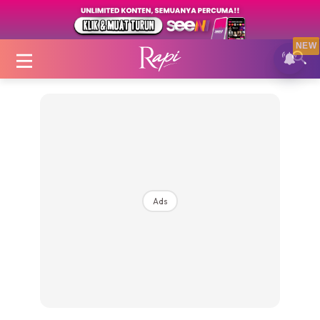
NEW
Login
|
Register
Ads
Zon Cantik
Inspirasi
Fakta Sihat
Fit