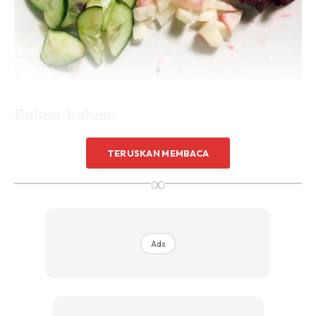
Bahan-bahan:
1. 1/3 timun
TERUSKAN MEMBACA
∞
2. 1/8 sengkuang
Ads
Ads