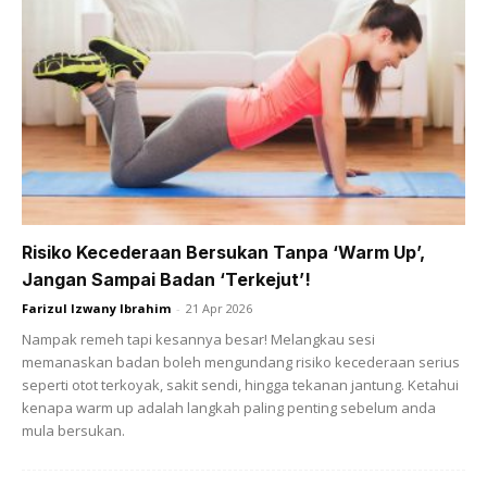
Ads
Risiko Kecederaan Bersukan Tanpa ‘Warm Up’,
Jangan Sampai Badan ‘Terkejut’!
4. Sebaiknya letak dalam botol semburan
Farizul Izwany Ibrahim
-
21 Apr 2026
Nampak remeh tapi kesannya besar! Melangkau sesi
memanaskan badan boleh mengundang risiko kecederaan serius
seperti otot terkoyak, sakit sendi, hingga tekanan jantung. Ketahui
kenapa warm up adalah langkah paling penting sebelum anda
mula bersukan.