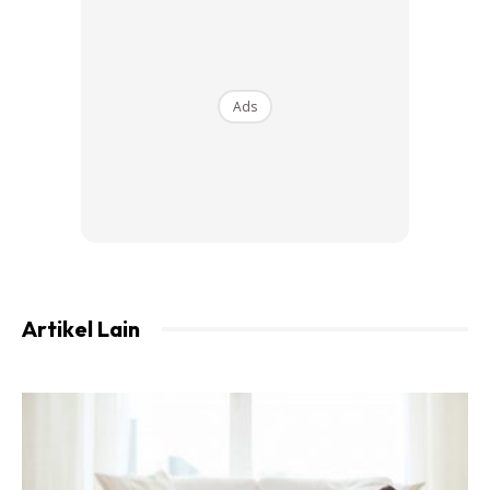
Tak Minum Alkohol dan Merokok
Ads
Kita sering menganggap bahawa selebriti Hollywood ini tak
lepas dari minuman alkohol, tetapi berbeza dengan J.Lo.
Dia sebenarnya tidak mengambil alkohol atau merokok.
Menghindari Kafein
Lo selalu menikmati kopi di pagi hari, tetapi dia minum
kopi tanpa kafein.
Artikel Lain
“Saya sudah lama tidak mengambil kafein,” katanya
kepada Us Weekly pada 2016.