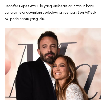
jer!
Facebook
WhatsApp
Telegram
X
Jennifer Lopez atau Jlo yang kini berusia 53 tahun baru
(Twitter)
sahaja melangsungkan perkahwinan dengan Ben Affleck,
50 pada Sabtu yang lalu.
Dengan ini saya bersetuju dengan
Terma Penggunaan
dan
Polisi Privasi
Langgan Sekarang
Langganan anda telah diterima. Terima kasih!
Lubuk konten Kesihatan dan penjagaan diri
segalanya di seeNI. Rapi kini di seeNI.
Download
sekarang!
KLIK DI SEENI