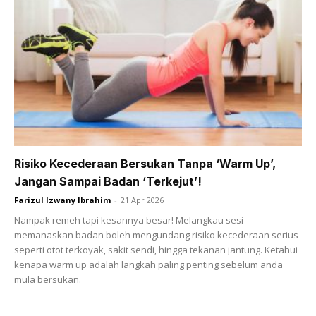
Ads
Risiko Kecederaan Bersukan Tanpa ‘Warm Up’,
Mewarisi Kecantikan Dari Keluarga
Jangan Sampai Badan ‘Terkejut’!
Farizul Izwany Ibrahim
-
21 Apr 2026
Nampaknya, rahsia lain J. Lo adalah salah satunya kerana
Nampak remeh tapi kesannya besar! Melangkau sesi
dia mempunyai gen yang baik. Dalam keluarganya, hampir
memanaskan badan boleh mengundang risiko kecederaan serius
semua ahli keluarganya mempunyai kulit yang baik
seperti otot terkoyak, sakit sendi, hingga tekanan jantung. Ketahui
kenapa warm up adalah langkah paling penting sebelum anda
walaupun mereka tidak lagi muda.
mula bersukan.
“Ibu dan nenek saya mempunyai kulit yang cantik, jadi