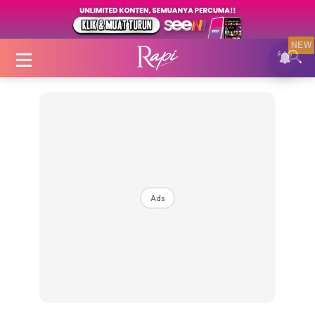
NEW
Login
|
Register
Ads
Zon Cantik
Inspirasi
Fakta Sihat
Fit