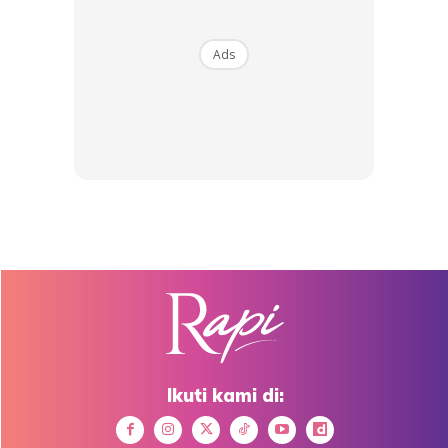
Ads
Meditasi
Untuk menjaga fikirannya tenang dan menjauhkan diri dari
tekanan, J. Lo selalu meluangkan masa untuk bermeditasi.
Bukan hanya fikirannya, dia juga ingin menenangkan jiwa
sepanjang hidupnya dalam dunia muzik. Itu untuk membuat
dirinya bahagia.
7. Bersihkan wajah selepas bersenam
Ikuti kami di: