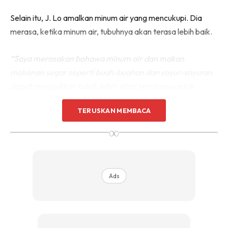
Selain itu, J. Lo amalkan minum air yang mencukupi. Dia
merasa, ketika minum air, tubuhnya akan terasa lebih baik.
“Saya merasakan bahawa minum air dan makan
makanan segar seperti buah-buahan dan sayur-sayuran
dapat menjadikan tubuh lebih sihat terutama untuk
masalah kulit,” tambahnya.
TERUSKAN MEMBACA
∞
Ads