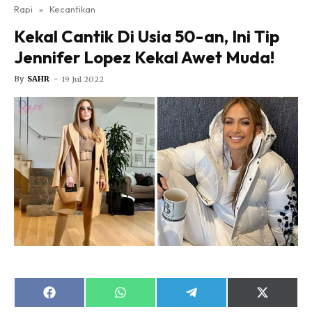
Nutrisi
Rapi
»
Kecantikan
Rapi Alert
Kekal Cantik Di Usia 50-an, Ini Tip
Info COVID-19
Jennifer Lopez Kekal Awet Muda!
Video
By
SAHR
-
19 Jul 2022
Fit Rapi
Glow Up Rapi
Hub Ideaktiv
Share
Share
Share
Share
Dapatkan cerita, perkongsian dan info menarik. Free
on
on
on
on