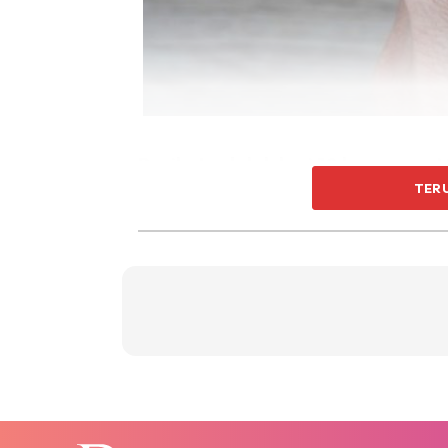
Berikut adalah lagi 10 kegunaan V
TER
1. Melicinkan Tumit Kering
Pemakaian selipar di bawah matahari dan pasi
dan mengelupas.
Sapukan Vaseline pada kaki sebelum tidur d
kulit tumit semakin lembut.