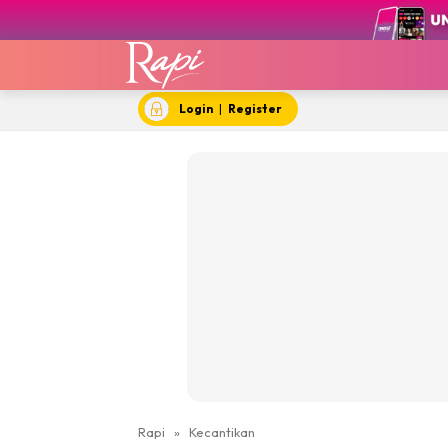
Login
|
Register
Rapi
»
Kecantikan