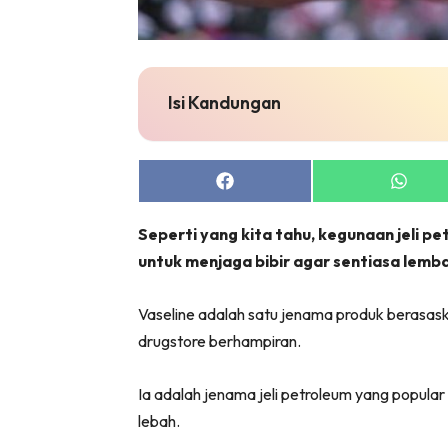
Zon Can
Inspiras
Fakta S
Isi Kandungan
Fit
Nu
Rapi Al
Share
Share
In
on
on
Facebook
Whats
Video
Seperti yang kita tahu, kegunaan jeli p
Fi
untuk menjaga bibir agar sentiasa lemb
Gl
Vaseline adalah satu jenama produk berasaska
drugstore berhampiran.
Ia adalah jenama jeli petroleum yang popular 
lebah.