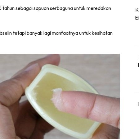
140 tahun sebagai sapuan serbaguna untuk meredakan
K
Dapatkan cerita, perkongsian dan info menarik. Fre
E
aselin tetapi banyak lagi manfaatnya untuk kesihatan
Dengan ini saya bersetuju dengan
Terma Penggunaan
dan
Pol
Langgan Sekarang
Langganan anda telah diterima. Terima kasih!
konten Kesihatan dan penjagaan diri segalanya di seeN
kini di seeNI.
Download
sekarang!
KLIK DI SEENI