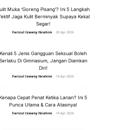
ulit Muka ‘Goreng Pisang’? Ini 5 Langkah
e jer!
fektif Jaga Kulit Berminyak Supaya Kekal
Segar!
Farizul Izwany Ibrahim
-
20 Apr 2026
isi Privasi
Kenali 5 Jenis Gangguan Seksual Boleh
Berlaku Di Gimnasium, Jangan Diamkan
Diri!
Farizul Izwany Ibrahim
-
16 Apr 2026
I. Rapi
Kenapa Cepat Penat Ketika Larian? Ini 5
Punca Utama & Cara Atasinya!
Farizul Izwany Ibrahim
-
14 Apr 2026