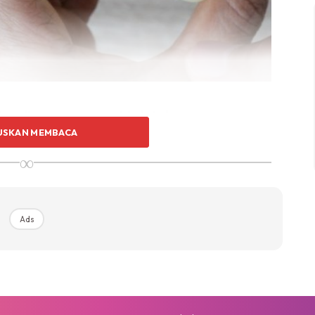
aseline yang ramai tak tahu:
USKAN MEMBACA
∞
r dapat menjadikan kulit di kaki anda menjadi kering
Ads
an pakai stokin. Keesokannya korang akan mendapati