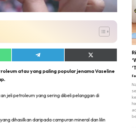
tik
i
ihat
trisi
ert
R
Share
Share
fo COVID-19
‘
on
on
App
Telegram
X
‘
etroleum atau yang paling popular jenama Vaseline
(Twitter)
t Rapi
Fa
ap.
Na
ow Up Rapi
se
n jeli petroleum yang sering dibeli pelanggan di
ke
hi
ad
Hub Ideaktiv
be
yang dihasilkan daripada campuran mineral dan lilin