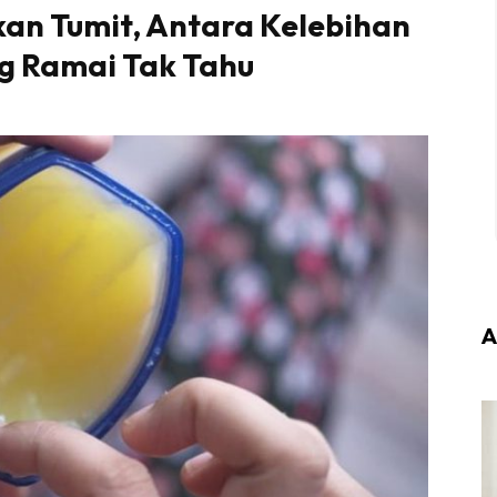
kan Tumit, Antara Kelebihan
ng Ramai Tak Tahu
A
Login
|
Register