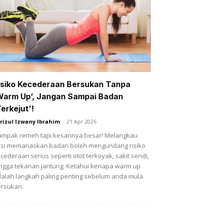
isiko Kecederaan Bersukan Tanpa
Warm Up’, Jangan Sampai Badan
Terkejut’!
rizul Izwany Ibrahim
-
21 Apr 2026
mpak remeh tapi kesannya besar! Melangkau
si memanaskan badan boleh mengundang risiko
cederaan serius seperti otot terkoyak, sakit sendi,
ngga tekanan jantung. Ketahui kenapa warm up
alah langkah paling penting sebelum anda mula
rsukan.