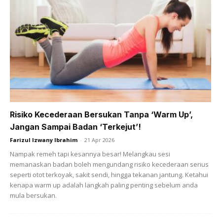
Risiko Kecederaan Bersukan Tanpa ‘Warm Up’,
Jangan Sampai Badan ‘Terkejut’!
Farizul Izwany Ibrahim
-
21 Apr 2026
Nampak remeh tapi kesannya besar! Melangkau sesi
memanaskan badan boleh mengundang risiko kecederaan serius
seperti otot terkoyak, sakit sendi, hingga tekanan jantung. Ketahui
kenapa warm up adalah langkah paling penting sebelum anda
mula bersukan.
Tular kenyataan seorang pempengaruh di negara seberang
apabila mendakwa, wanita yang sudah berkahwin “Tidak