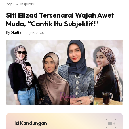
Nutrisi
Rapi
»
Inspirasi
Rapi Alert
Siti Elizad Tersenarai Wajah Awet
Info COVID-19
Muda, “Cantik Itu Subjektif!”
Video
By
Nadia
-
6 Jun 2024
Fit Rapi
Glow Up Rapi
Hub Ideaktiv
Isi Kandungan
Dapatkan cerita, perkongsian dan info menarik. Free