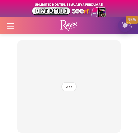
NEW
Login
|
Register
Ads
Zon Cantik
Inspirasi
Fakta Sihat
Fit