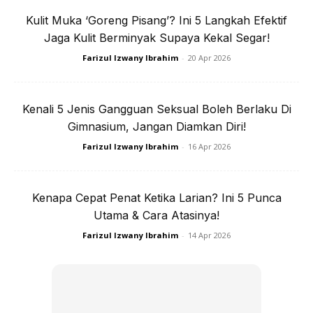
memiliki anak adalah cara semula jadi awet muda”.
Kulit Muka ‘Goreng Pisang’? Ini 5 Langkah Efektif
Menganjak ke usia awal 40, Elizad tetap menyimpan hasrat
Jaga Kulit Berminyak Supaya Kekal Segar!
untuk memiliki zuriat namun sehingga kini tidak
dikurnikanNya.
Farizul Izwany Ibrahim
-
20 Apr 2026
Berbicara tentang tiada anak akan nampak lebih awet
Kenali 5 Jenis Gangguan Seksual Boleh Berlaku Di
muda, Elizad sama sekali tidak setuju dengan pendapat
Gimnasium, Jangan Diamkan Diri!
pempengaruh itu. Bergantung pada kehidupan seseorang,
Farizul Izwany Ibrahim
-
16 Apr 2026
sama ada tidak punyai anak atau mempunyai anak
sekiranya anda dapat mengimbangi cara gaya hidup
pastinya persoalan ini tidak akan timbul.
Kenapa Cepat Penat Ketika Larian? Ini 5 Punca
Utama & Cara Atasinya!
“Pada mereka yang di luar sana ramai sahaja yang
Farizul Izwany Ibrahim
-
14 Apr 2026
mempunyai 5 atau 6 orang anak tetapi tetap maintain
cantik. Yang pentingnya kita perlu jaga kecantikan bukan
untuk sesiapa tetapi untuk suami terdahulu malah untuk
diri kita,”
katanya.