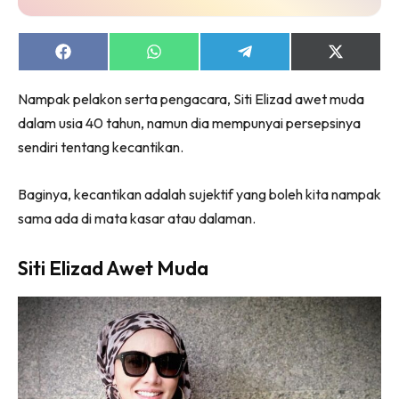
jer!
Share
Share
Share
Share
on
on
on
on
Facebook
WhatsApp
Telegram
X
Nampak pelakon serta pengacara, Siti Elizad awet muda
(Twitter)
Dengan ini saya bersetuju dengan
Terma Penggunaan
dan
dalam usia 40 tahun, namun dia mempunyai persepsinya
Polisi Privasi
sendiri tentang kecantikan.
Langgan Sekarang
Baginya, kecantikan adalah sujektif yang boleh kita nampak
Langganan anda telah diterima. Terima kasih!
sama ada di mata kasar atau dalaman.
Siti Elizad Awet Muda
Lubuk konten Kesihatan dan penjagaan diri
segalanya di seeNI. Rapi kini di seeNI.
Download
sekarang!
KLIK DI SEENI