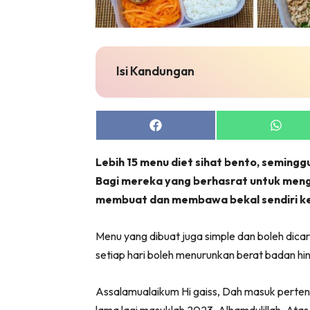
Zon Can
Inspiras
Fakta S
Isi Kandungan
Fit
Nu
Rapi Al
Share
Share
In
on
on
Facebook
Whats
Video
Lebih 15 menu diet sihat bento, semingg
Fi
Bagi mereka yang berhasrat untuk menga
Gl
membuat dan membawa bekal sendiri ke
Menu yang dibuat juga simple dan boleh dicar
setiap hari boleh menurunkan berat badan hi
Assalamualaikum Hi gaiss, Dah masuk perteng
lama lagi masuklah 2023. Alhamdulillah, Ata