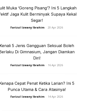
ulit Muka ‘Goreng Pisang’? Ini 5 Langkah
e jer!
fektif Jaga Kulit Berminyak Supaya Kekal
Segar!
Farizul Izwany Ibrahim
-
20 Apr 2026
isi Privasi
Kenali 5 Jenis Gangguan Seksual Boleh
Berlaku Di Gimnasium, Jangan Diamkan
Diri!
Farizul Izwany Ibrahim
-
16 Apr 2026
I. Rapi
Kenapa Cepat Penat Ketika Larian? Ini 5
Punca Utama & Cara Atasinya!
Farizul Izwany Ibrahim
-
14 Apr 2026