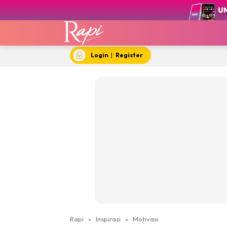
Login
|
Register
Rapi
»
Inspirasi
»
Motivasi