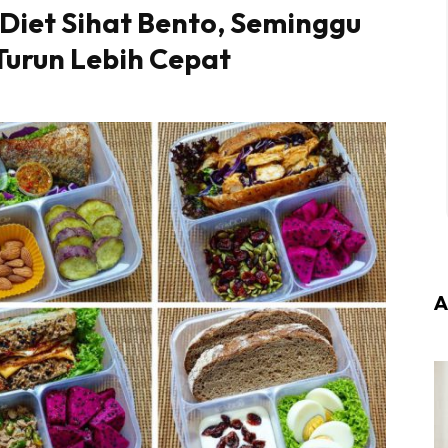
Diet Sihat Bento, Seminggu
urun Lebih Cepat
A
Login
|
Register