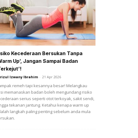
isiko Kecederaan Bersukan Tanpa
Warm Up’, Jangan Sampai Badan
Terkejut’!
rizul Izwany Ibrahim
-
21 Apr 2026
mpak remeh tapi kesannya besar! Melangkau
si memanaskan badan boleh mengundang risiko
cederaan serius seperti otot terkoyak, sakit sendi,
ngga tekanan jantung. Ketahui kenapa warm up
alah langkah paling penting sebelum anda mula
rsukan.