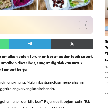
tik
i
ihat
trisi
ert
R
Share
Share
fo COVID-19
‘
on
on
App
Telegram
X
‘
u amalkan boleh turunkan berat badan lebih cepat.
(Twitter)
t Rapi
Fa
malkan diet sihat, sangat digalakkan untuk
Na
ow Up Rapi
 tempat kerja.
se
ke
i dimana-mana. Malah jika diamalkan menu sihat ini
hi
ad
ngga ke angka yang kita kehendaki.
Hub Ideaktiv
be
ahan tahun dah kita kan? Pejam celik pejam celik, Tak
s segala Nikmat dan Rezeki dari ALLAH.