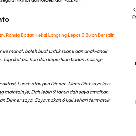
K
Dapatkan cerita, perkongsian dan info menarik. Fre
E
nto
n, Rahsia Badan Kekal Langsing Lepas 3 Bulan Bersalin
Dengan ini saya bersetuju dengan
Terma Penggunaan
dan
Pol
ar ke mana², boleh buat untuk suami dan anak-anak
a. Tapi ikut portion dan keperluan badan masing-
Langgan Sekarang
Langganan anda telah diterima. Terima kasih!
kfast, Lunch atau pun Dinner. Menu Diet saya loss
g maintain je, Dah lebih 9 tahun dah saya amalkan
konten Kesihatan dan penjagaan diri segalanya di seeN
an Dinner saya. Saya makan 6 kali sehari termasuk
kini di seeNI.
Download
sekarang!
KLIK DI SEENI