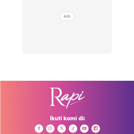
RM14.6
RM24
RM14.6
RM49
Ads
Buy Now
Buy Now
1
/
5
❮
❯
Ads
Ikuti kami di: