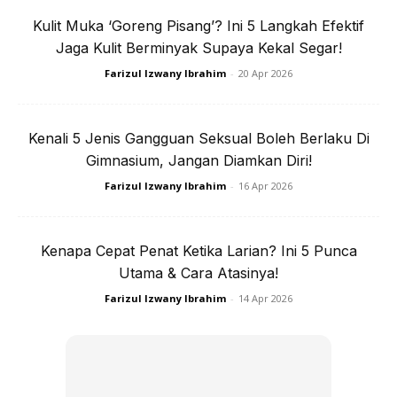
“Walaupun tiada pertalian darah dengannya saya turut
Kulit Muka ‘Goreng Pisang’? Ini 5 Langkah Efektif
Jaga Kulit Berminyak Supaya Kekal Segar!
merasai kesedihan yang dialami keluarganya sampaikan
mengalir air mata kerana saya sedar sebahagian hati saya
Farizul Izwany Ibrahim
-
20 Apr 2026
dibawa pergi bersamanya.
Kenali 5 Jenis Gangguan Seksual Boleh Berlaku Di
Anda mungkin berminat dengan
Gimnasium, Jangan Diamkan Diri!
Farizul Izwany Ibrahim
-
16 Apr 2026
Kenapa Cepat Penat Ketika Larian? Ini 5 Punca
Utama & Cara Atasinya!
Farizul Izwany Ibrahim
-
14 Apr 2026
SHOPEE MY
SHOPEE MY
CENDAWAN RANGUP BY
[500g – 1kg] Frozen Halal
HERO CHEF
Dimsum / Dimsum Sejuk
B...