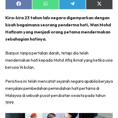
jer!
Share
Share
Share
Share
on
on
on
on
Facebook
WhatsApp
Telegram
X
Kira-kira 23 tahun lalu negara digemparkan dengan
(Twitter)
kisah bagaimana seorang penderma hati, Wan Mohd
Hafizam yang menjadi orang petama mendermakan
Dengan ini saya bersetuju dengan
Terma Penggunaan
dan
Polisi Privasi
sebahagian hatinya.
Langgan Sekarang
Biarpun tanpa pertalian darah, tetapi dia telah
Langganan anda telah diterima. Terima kasih!
mendemakan hati kepada Mohd Afiq Ikmal yang ketika usia
berusia 14 bulan.
Peristiwa ini telah mencatat sejarah negara apabila berjaya
Lubuk konten Kesihatan dan penjagaan diri
segalanya di seeNI. Rapi kini di seeNI.
menjalani pembedahan pemindahan hati pertama di
Download
sekarang!
Malaysia di sebuah pusat perubatan swasta pada tahun
1999.
KLIK DI SEENI