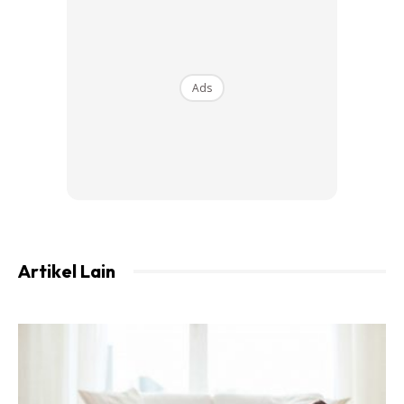
tergamam dan tidak keruan selepas mendapat pangilan
daripada bapa Mohd Afiq Ikmal mengatakan arwah sudah
tiada.
Ads
Artikel Lain