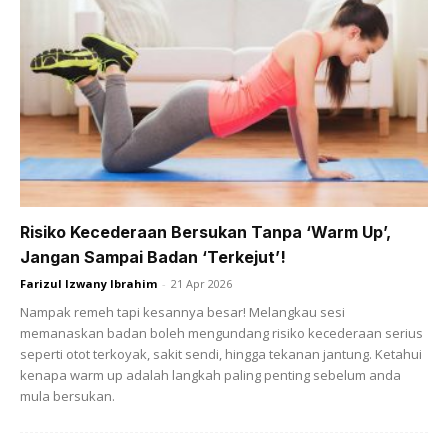
Ads
Risiko Kecederaan Bersukan Tanpa ‘Warm Up’,
Jangan Sampai Badan ‘Terkejut’!
“Tidak seperti kebiasaannya ketika menguruskan jenazah
Farizul Izwany Ibrahim
-
21 Apr 2026
lain, apabila melihat Afiq, kaki saya jadi lemah dan tidak
Nampak remeh tapi kesannya besar! Melangkau sesi
kuat menghadapi situasi itu seolah-olah saya yang sedang
memanaskan badan boleh mengundang risiko kecederaan serius
kaku dimandikan.
seperti otot terkoyak, sakit sendi, hingga tekanan jantung. Ketahui
kenapa warm up adalah langkah paling penting sebelum anda
“Namun, hati saya sejuk apabila tengok wajah dan kulit Afiq
mula bersukan.
berseri-seri dan suci bersih,” katanya.