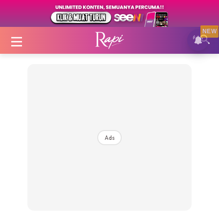
NEW
Login
|
Register
Ads
Zon Cantik
Inspirasi
Fakta Sihat
Fit