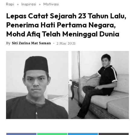
Nutrisi
Rapi
»
Inspirasi
»
Motivasi
Rapi Alert
Lepas Catat Sejarah 23 Tahun Lalu,
Info COVID-19
Penerima Hati Pertama Negara,
Video
Mohd Afiq Telah Meninggal Dunia
Fit Rapi
By
Siti Zurina Mat Saman
-
2 Mac 2021
Glow Up Rapi
Hub Ideaktiv
Dapatkan cerita, perkongsian dan info menarik. Free