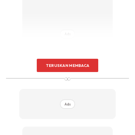
Ads
TERUSKAN MEMBACA
∞
Dalam laporan Harian Metro selepas 18 hari tidak sedarkan
diri, penerima hati pertama negara itu meninggal dunia
subuh tadi, setelah dimasukkan ke Hospital Selayang sejak
Ads
13 Februari lalu.
Bagi Wan Mohd Hafizam yang juga Leftenan Kolonel
Bersekutu (PA) Angkatan Pertahanan Awam (APM), dia