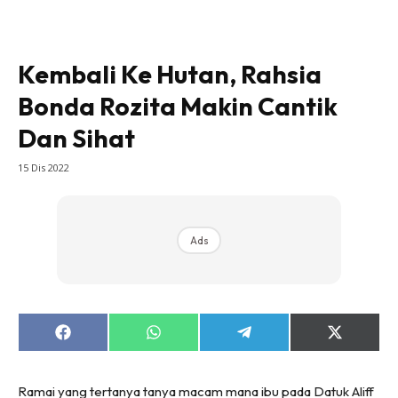
Rapi Alert
Info COVID-19
Kembali Ke Hutan, Rahsia
Video
Bonda Rozita Makin Cantik
Fit Rapi
Glow Up Rapi
Dan Sihat
15 Dis 2022
Hub Ideaktiv
Ads
Share
Share
Share
Share
on
on
on
on
Facebook
WhatsApp
Telegram
X
(Twitter)
Ramai yang tertanya tanya macam mana ibu pada Datuk Aliff