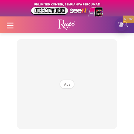
NEW
Login
|
Register
Ads
Zon Cantik
Inspirasi
Fakta Sihat
Fit
Nutrisi